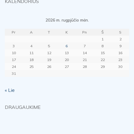
KALENDORIUS
2026 m. rugpjūčio mėn.
Pr
A
T
K
Pn
Š
S
1
2
3
4
5
6
7
8
9
10
11
12
13
14
15
16
17
18
19
20
21
22
23
24
25
26
27
28
29
30
31
« Lie
DRAUGAUKIME