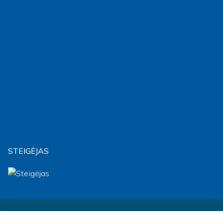
STEIGĖJAS
Visos teisės saugomos © 2026 m. Biudžetinė įstaiga Socialinių