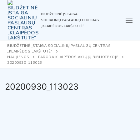
Skip
to
BIUDŽETINĖ ĮSTAIGA
content
SOCIALINIŲ PASLAUGŲ CENTRAS
„KLAIPĖDOS LAKŠTUTĖ“
BIUDŽETINĖ ĮSTAIGA SOCIALINIŲ PASLAUGŲ CENTRAS
„KLAIPĖDOS LAKŠTUTĖ“
NAUJIENOS
PARODA KLAIPĖDOS AKLŲJŲ BIBLIOTEKOJE
20200930_113023
20200930_113023