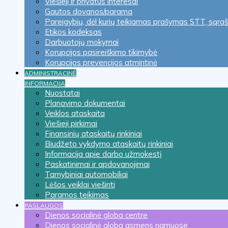
Viešieji ir privatūs interesai
Gautos dovanos/parama
Pareigybių, dėl kurių teikiamas prašymas STT, sąra
Etikos kodeksas
Darbuotojų mokymai
Korupcijos pasireiškimo tikimybė
Korupcijos prevencijos atmintinė
ADMINISTRACINĖ
INFORMACIJA
Nuostatai
Planavimo dokumentai
Veiklos ataskaita
Viešieji pirkimai
Finansinių ataskaitų rinkiniai
Biudžeto vykdymo ataskaitų rinkiniai
Informacija apie darbo užmokestį
Paskatinimai ir apdovanojimai
Tarnybiniai automobiliai
Lėšos veiklai viešinti
Paramos teikimas
PASLAUGOS
Dienos socialinė globa centre
Dienos socialinė globa asmens namuose