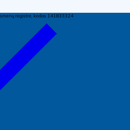
ų asmenų registre, kodas 141833324