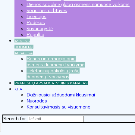
Dienos socialinė globa asmens namuose vaikams
Socialinės dirbtuvės
Licencijos
Padėkos
Savanorystė
Pagalba
ASMENS
DUOMENŲ
APSAUGA
Bendra informacija apie
asmens duomenų tvarkymą
Telefoninių pokalbių įrašų
duomenų tvarkymas
PRANEŠĖJŲ APSAUGA. VIDINIS KANALAS
KITA
Dažniausiai užduodami klausimai
Nuorodos
Konsultavimasis su visuomene
Search for: