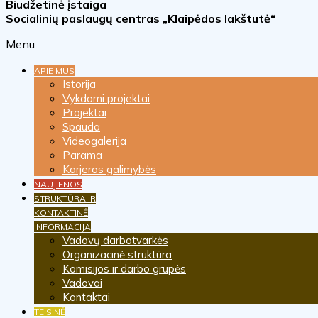
Biudžetinė įstaiga
Socialinių paslaugų centras „Klaipėdos lakštutė“
Menu
APIE MUS
Istorija
Vykdomi projektai
Projektai
Spauda
Videogalerija
Parama
Karjeros galimybės
NAUJIENOS
STRUKTŪRA IR
KONTAKTINĖ
INFORMACIJA
Vadovų darbotvarkės
Organizacinė struktūra
Komisijos ir darbo grupės
Vadovai
Kontaktai
TEISINĖ