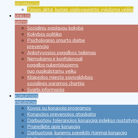
INFORMACIJA
Teisės aktai, kuriais vadovaujantis vykdoma veikla
VEIKLOS
SRITYS
Socialinių paslaugų kokybė
Kokybės politika
Psichologinio smurto darbe
prevencija
Ankstyvosios pagalbos teikimas
Nemokama ir konfidenciali
pagalba nukentėjusiems
nuo nusikalstamų veikų
Klaipėdos miesto savivaldybės
socialinės paramos chartija
Svarbi informacija
KORUPCIJOS
PREVENCIJA
Kovos su korupcija programos
Korupcijos prevencijos ataskaita
Darbuotojų tolerancijos korupcijai indekso nustatym
Praneškite apie korupciją
Darbuotojai, kuriems pareikšti įtarimai korupcija