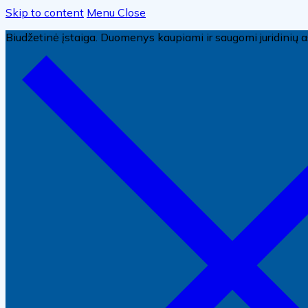
Skip to content
Menu
Close
Biudžetinė įstaiga. Duomenys kaupiami ir saugomi juridini