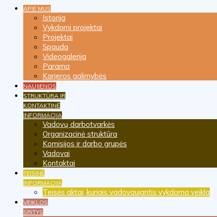
APIE MUS
Istorija
Vykdomi projektai
Projektai
Spauda
Videogalerija
Parama
Karjeros galimybės
NAUJIENOS
STRUKTŪRA IR
KONTAKTINĖ
INFORMACIJA
Vadovų darbotvarkės
Organizacinė struktūra
Komisijos ir darbo grupės
Vadovai
Kontaktai
TEISINĖ
INFORMACIJA
Teisės aktai, kuriais vadovaujantis vykdoma veikla
VEIKLOS
SRITYS