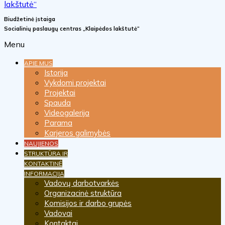
Biudžetinė įstaiga
Socialinių paslaugų centras „Klaipėdos lakštutė“
Menu
APIE MUS
Istorija
Vykdomi projektai
Projektai
Spauda
Videogalerija
Parama
Karjeros galimybės
NAUJIENOS
STRUKTŪRA IR
KONTAKTINĖ
INFORMACIJA
Vadovų darbotvarkės
Organizacinė struktūra
Komisijos ir darbo grupės
Vadovai
Kontaktai