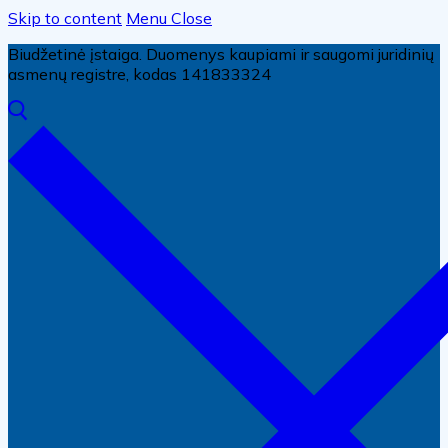
Skip to content
Menu
Close
Biudžetinė įstaiga. Duomenys kaupiami ir saugomi juridinių
asmenų registre, kodas 141833324