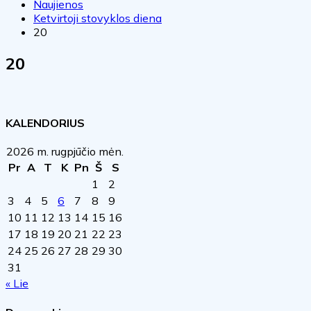
Naujienos
Ketvirtoji stovyklos diena
20
20
KALENDORIUS
2026 m. rugpjūčio mėn.
Pr
A
T
K
Pn
Š
S
1
2
3
4
5
6
7
8
9
10
11
12
13
14
15
16
17
18
19
20
21
22
23
24
25
26
27
28
29
30
31
« Lie