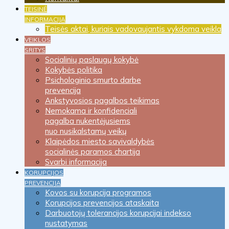
TEISINĖ
INFORMACIJA
Teisės aktai, kuriais vadovaujantis vykdoma veikla
VEIKLOS
SRITYS
Socialinių paslaugų kokybė
Kokybės politika
Psichologinio smurto darbe
prevencija
Ankstyvosios pagalbos teikimas
Nemokama ir konfidenciali
pagalba nukentėjusiems
nuo nusikalstamų veikų
Klaipėdos miesto savivaldybės
socialinės paramos chartija
Svarbi informacija
KORUPCIJOS
PREVENCIJA
Kovos su korupcija programos
Korupcijos prevencijos ataskaita
Darbuotojų tolerancijos korupcijai indekso
nustatymas