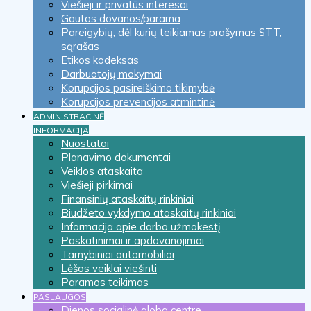
Viešieji ir privatūs interesai
Gautos dovanos/parama
Pareigybių, dėl kurių teikiamas prašymas STT,
sąrašas
Etikos kodeksas
Darbuotojų mokymai
Korupcijos pasireiškimo tikimybė
Korupcijos prevencijos atmintinė
ADMINISTRACINĖ
INFORMACIJA
Nuostatai
Planavimo dokumentai
Veiklos ataskaita
Viešieji pirkimai
Finansinių ataskaitų rinkiniai
Biudžeto vykdymo ataskaitų rinkiniai
Informacija apie darbo užmokestį
Paskatinimai ir apdovanojimai
Tarnybiniai automobiliai
Lėšos veiklai viešinti
Paramos teikimas
PASLAUGOS
Dienos socialinė globa centre