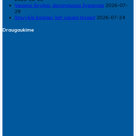
Vasaros išvykos, dovanojusios šypsenas
2026-07-
29
Stovykla baigiasi, bet vasara tęsiasi!
2026-07-24
Draugaukime