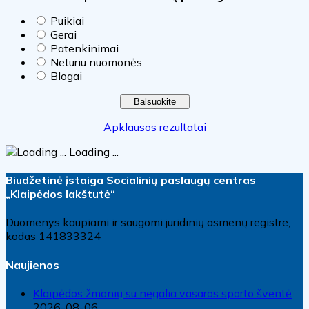
Puikiai
Gerai
Patenkinimai
Neturiu nuomonės
Blogai
Apklausos rezultatai
Loading ...
Biudžetinė įstaiga Socialinių paslaugų centras
„Klaipėdos lakštutė“
Duomenys kaupiami ir saugomi juridinių asmenų registre,
kodas 141833324
Naujienos
Klaipėdos žmonių su negalia vasaros sporto šventė
2026-08-06