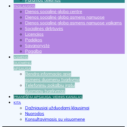
Paramos teikimas
PASLAUGOS
Dienos socialinė globa centre
Dienos socialinė globa asmens namuose
Dienos socialinė globa asmens namuose vaikams
Socialinės dirbtuvės
Licencijos
Padėkos
Savanorystė
Pagalba
ASMENS
DUOMENŲ
APSAUGA
Bendra informacija apie
asmens duomenų tvarkymą
Telefoninių pokalbių įrašų
duomenų tvarkymas
PRANEŠĖJŲ APSAUGA. VIDINIS KANALAS
KITA
Dažniausiai užduodami klausimai
Nuorodos
Konsultavimasis su visuomene