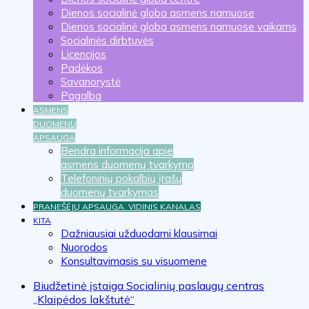
Dienos socialinė globa asmens namuose
Dienos socialinė globa asmens namuose vaikams
Socialinės dirbtuvės
Licencijos
Padėkos
Savanorystė
Pagalba
ASMENS
DUOMENŲ
APSAUGA
Bendra informacija apie
asmens duomenų tvarkymą
Telefoninių pokalbių įrašų
duomenų tvarkymas
PRANEŠĖJŲ APSAUGA. VIDINIS KANALAS
KITA
Dažniausiai užduodami klausimai
Nuorodos
Konsultavimasis su visuomene
Biudžetinė įstaiga Socialinių paslaugų centras
„Klaipėdos lakštutė“