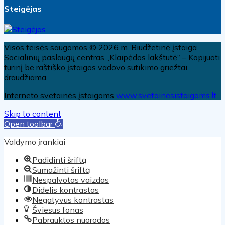
Steigėjas
Visos teisės saugomos © 2026 m. Biudžetinė įstaiga
Socialinių paslaugų centras „Klaipėdos lakštutė“ – Kopijuoti
turinį be raštiško įstaigos vadovo sutikimo griežtai
draudžiama.
Interneto svetainės įstaigoms
www.svetainesistaigoms.lt
Skip to content
Open toolbar
Valdymo įrankiai
Padidinti šriftą
Sumažinti šriftą
Nespalvotas vaizdas
Didelis kontrastas
Negatyvus kontrastas
Šviesus fonas
Pabrauktos nuorodos