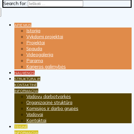
Search for:
APIE MUS
Istorija
Vykdomi projektai
Projektai
Spauda
Videogalerija
Parama
Karjeros galimybės
NAUJIENOS
STRUKTŪRA IR
KONTAKTINĖ
INFORMACIJA
Vadovų darbotvarkės
Organizacinė struktūra
Komisijos ir darbo grupės
Vadovai
Kontaktai
TEISINĖ
INFORMACIJA