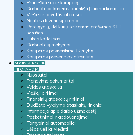
Praneškite apie korupciją
Darbuotojai, kuriems pareikšti įtarimai korupcija
Viešieji ir privatūs interesai
Gautos dovanos/parama
Pareigybių, dėl kurių teikiamas prašymas STT,
sąrašas
Etikos kodeksas
Darbuotojų mokymai
Korupcijos pasireiškimo tikimybė
Korupcijos prevencijos atmintinė
ADMINISTRACINĖ
INFORMACIJA
Nuostatai
Planavimo dokumentai
Veiklos ataskaita
Viešieji pirkimai
Finansinių ataskaitų rinkiniai
Biudžeto vykdymo ataskaitų rinkiniai
Informacija apie darbo užmokestį
Paskatinimai ir apdovanojimai
Tarnybiniai automobiliai
Lėšos veiklai viešinti