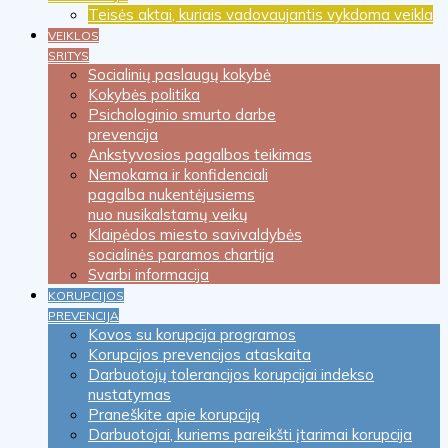
Teisės aktai, kuriais vadovaujantis vykdoma veikla
VEIKLOS
SRITYS
Socialinių paslaugų kokybė
Kokybės politika
Psichologinio smurto darbe
prevencija
Ankstyvosios pagalbos teikimas
Nemokama ir konfidenciali
pagalba nukentėjusiems
nuo nusikalstamų veikų
Klaipėdos miesto savivaldybės
socialinės paramos chartija
Svarbi informacija
KORUPCIJOS
PREVENCIJA
Kovos su korupcija programos
Korupcijos prevencijos ataskaita
Darbuotojų tolerancijos korupcijai indekso
nustatymas
Praneškite apie korupciją
Darbuotojai, kuriems pareikšti įtarimai korupcija