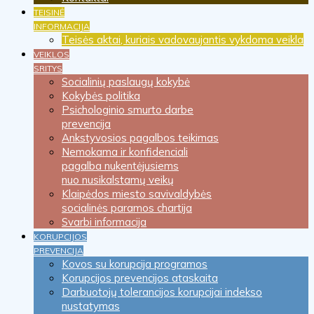
TEISINĖ
INFORMACIJA
Teisės aktai, kuriais vadovaujantis vykdoma veikla
VEIKLOS
SRITYS
Socialinių paslaugų kokybė
Kokybės politika
Psichologinio smurto darbe
prevencija
Ankstyvosios pagalbos teikimas
Nemokama ir konfidenciali
pagalba nukentėjusiems
nuo nusikalstamų veikų
Klaipėdos miesto savivaldybės
socialinės paramos chartija
Svarbi informacija
KORUPCIJOS
PREVENCIJA
Kovos su korupcija programos
Korupcijos prevencijos ataskaita
Darbuotojų tolerancijos korupcijai indekso
nustatymas