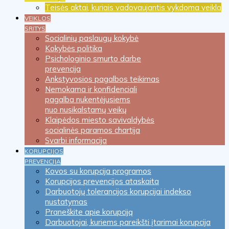
Teisės aktai, kuriais vadovaujantis vykdoma veikla
VEIKLOS
SRITYS
Socialinių paslaugų kokybė
Kokybės politika
Psichologinio smurto darbe
prevencija
Ankstyvosios pagalbos teikimas
Nemokama ir konfidenciali
pagalba nukentėjusiems
nuo nusikalstamų veikų
Klaipėdos miesto savivaldybės
socialinės paramos chartija
Svarbi informacija
KORUPCIJOS
PREVENCIJA
Kovos su korupcija programos
Korupcijos prevencijos ataskaita
Darbuotojų tolerancijos korupcijai indekso
nustatymas
Praneškite apie korupciją
Darbuotojai, kuriems pareikšti įtarimai korupcija