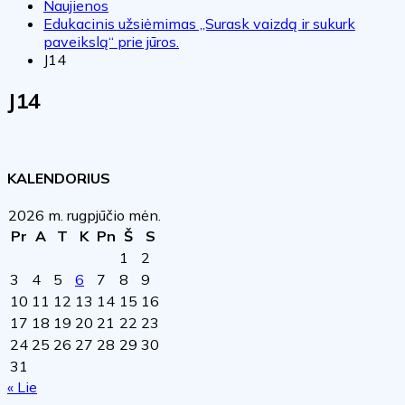
Naujienos
Edukacinis užsiėmimas „Surask vaizdą ir sukurk
paveikslą“ prie jūros.
J14
J14
KALENDORIUS
2026 m. rugpjūčio mėn.
Pr
A
T
K
Pn
Š
S
1
2
3
4
5
6
7
8
9
10
11
12
13
14
15
16
17
18
19
20
21
22
23
24
25
26
27
28
29
30
31
« Lie