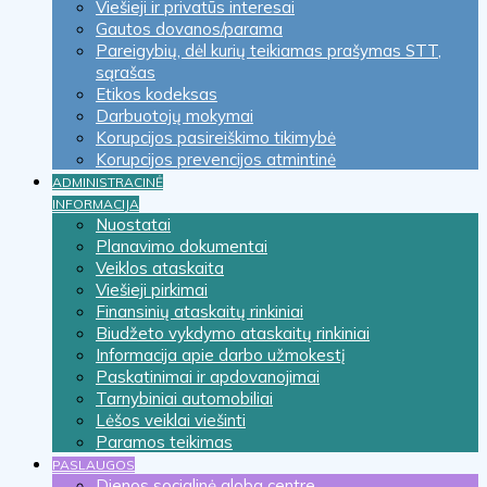
Viešieji ir privatūs interesai
Gautos dovanos/parama
Pareigybių, dėl kurių teikiamas prašymas STT,
sąrašas
Etikos kodeksas
Darbuotojų mokymai
Korupcijos pasireiškimo tikimybė
Korupcijos prevencijos atmintinė
ADMINISTRACINĖ
INFORMACIJA
Nuostatai
Planavimo dokumentai
Veiklos ataskaita
Viešieji pirkimai
Finansinių ataskaitų rinkiniai
Biudžeto vykdymo ataskaitų rinkiniai
Informacija apie darbo užmokestį
Paskatinimai ir apdovanojimai
Tarnybiniai automobiliai
Lėšos veiklai viešinti
Paramos teikimas
PASLAUGOS
Dienos socialinė globa centre