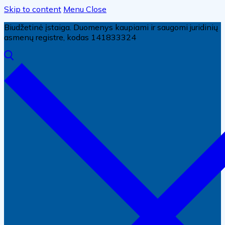
Skip to content
Menu
Close
Biudžetinė įstaiga. Duomenys kaupiami ir saugomi juridinių
asmenų registre, kodas 141833324