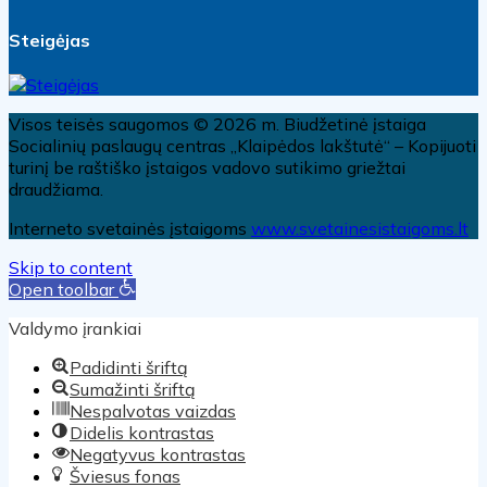
Steigėjas
Visos teisės saugomos © 2026 m. Biudžetinė įstaiga
Socialinių paslaugų centras „Klaipėdos lakštutė“ – Kopijuoti
turinį be raštiško įstaigos vadovo sutikimo griežtai
draudžiama.
Interneto svetainės įstaigoms
www.svetainesistaigoms.lt
Skip to content
Open toolbar
Valdymo įrankiai
Padidinti šriftą
Sumažinti šriftą
Nespalvotas vaizdas
Didelis kontrastas
Negatyvus kontrastas
Šviesus fonas