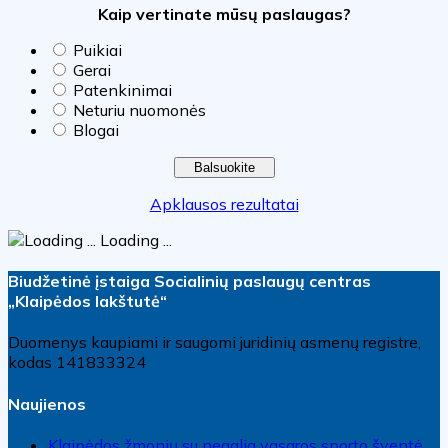
Kaip vertinate mūsų paslaugas?
Puikiai
Gerai
Patenkinimai
Neturiu nuomonės
Blogai
Apklausos rezultatai
Loading ...
Biudžetinė įstaiga Socialinių paslaugų centras
„Klaipėdos lakštutė“
Duomenys kaupiami ir saugomi juridinių asmenų registre,
kodas 141833324
Naujienos
Klaipėdos žmonių su negalia vasaros sporto šventė