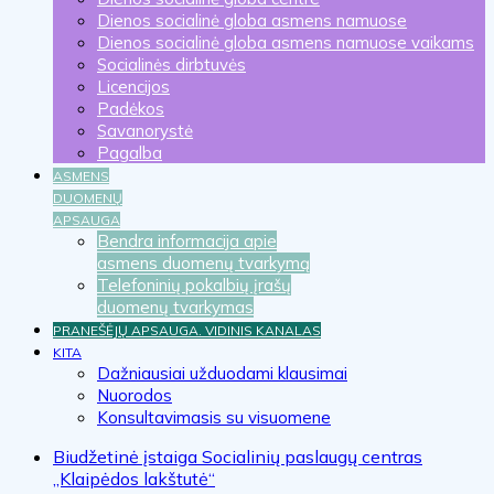
Dienos socialinė globa asmens namuose
Dienos socialinė globa asmens namuose vaikams
Socialinės dirbtuvės
Licencijos
Padėkos
Savanorystė
Pagalba
ASMENS
DUOMENŲ
APSAUGA
Bendra informacija apie
asmens duomenų tvarkymą
Telefoninių pokalbių įrašų
duomenų tvarkymas
PRANEŠĖJŲ APSAUGA. VIDINIS KANALAS
KITA
Dažniausiai užduodami klausimai
Nuorodos
Konsultavimasis su visuomene
Biudžetinė įstaiga Socialinių paslaugų centras
„Klaipėdos lakštutė“