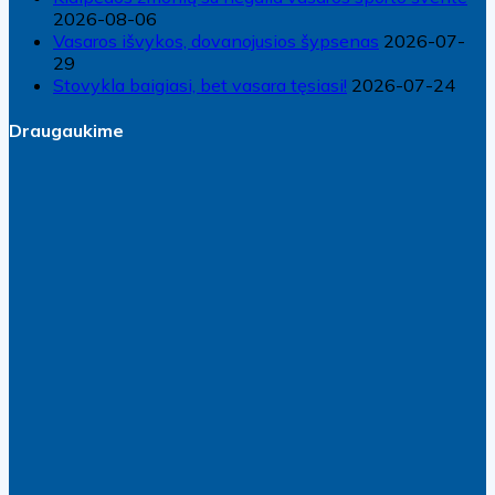
2026-08-06
Vasaros išvykos, dovanojusios šypsenas
2026-07-
29
Stovykla baigiasi, bet vasara tęsiasi!
2026-07-24
Draugaukime