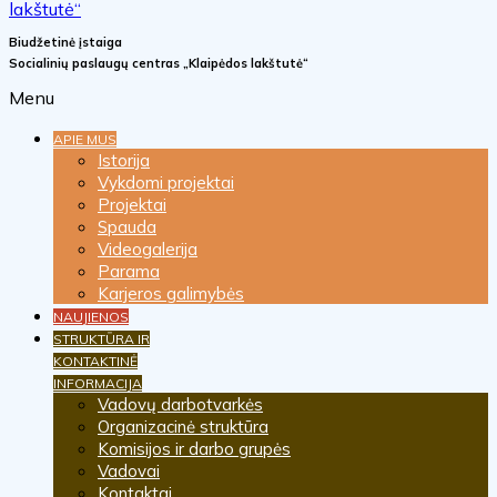
Biudžetinė įstaiga
Socialinių paslaugų centras „Klaipėdos lakštutė“
Menu
APIE MUS
Istorija
Vykdomi projektai
Projektai
Spauda
Videogalerija
Parama
Karjeros galimybės
NAUJIENOS
STRUKTŪRA IR
KONTAKTINĖ
INFORMACIJA
Vadovų darbotvarkės
Organizacinė struktūra
Komisijos ir darbo grupės
Vadovai
Kontaktai