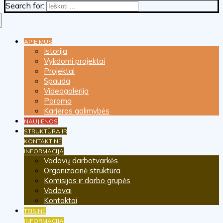
Search for:
APIE MUS
Istorija
Vykdomi projektai
Projektai
Spauda
Videogalerija
Parama
Karjeros galimybės
NAUJIENOS
STRUKTŪRA IR
KONTAKTINĖ
INFORMACIJA
Vadovų darbotvarkės
Organizacinė struktūra
Komisijos ir darbo grupės
Vadovai
Kontaktai
TEISINĖ
INFORMACIJA