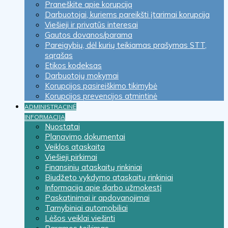
Praneškite apie korupciją
Darbuotojai, kuriems pareikšti įtarimai korupcija
Viešieji ir privatūs interesai
Gautos dovanos/parama
Pareigybių, dėl kurių teikiamas prašymas STT,
sąrašas
Etikos kodeksas
Darbuotojų mokymai
Korupcijos pasireiškimo tikimybė
Korupcijos prevencijos atmintinė
ADMINISTRACINĖ
INFORMACIJA
Nuostatai
Planavimo dokumentai
Veiklos ataskaita
Viešieji pirkimai
Finansinių ataskaitų rinkiniai
Biudžeto vykdymo ataskaitų rinkiniai
Informacija apie darbo užmokestį
Paskatinimai ir apdovanojimai
Tarnybiniai automobiliai
Lėšos veiklai viešinti