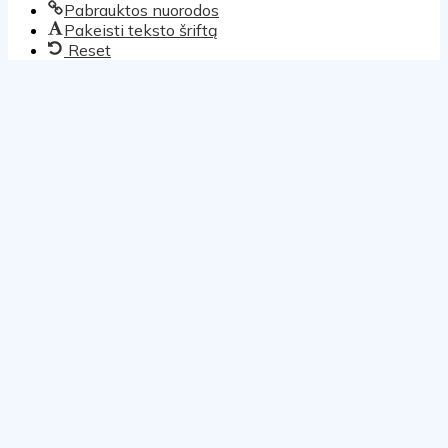
Pabrauktos nuorodos
Pakeisti teksto šriftą
Reset