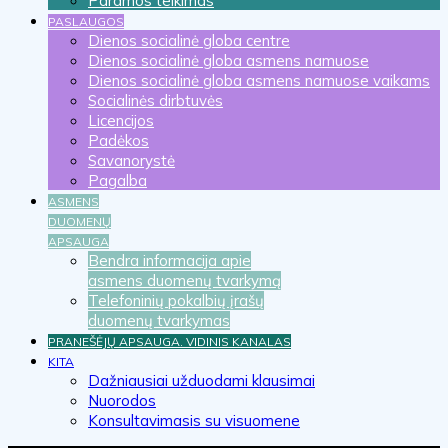
Paramos teikimas
PASLAUGOS
Dienos socialinė globa centre
Dienos socialinė globa asmens namuose
Dienos socialinė globa asmens namuose vaikams
Socialinės dirbtuvės
Licencijos
Padėkos
Savanorystė
Pagalba
ASMENS
DUOMENŲ
APSAUGA
Bendra informacija apie
asmens duomenų tvarkymą
Telefoninių pokalbių įrašų
duomenų tvarkymas
PRANEŠĖJŲ APSAUGA. VIDINIS KANALAS
KITA
Dažniausiai užduodami klausimai
Nuorodos
Konsultavimasis su visuomene