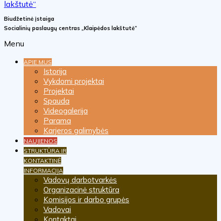
Biudžetinė įstaiga
Socialinių paslaugų centras „Klaipėdos lakštutė“
Menu
APIE MUS
Istorija
Vykdomi projektai
Projektai
Spauda
Videogalerija
Parama
Karjeros galimybės
NAUJIENOS
STRUKTŪRA IR
KONTAKTINĖ
INFORMACIJA
Vadovų darbotvarkės
Organizacinė struktūra
Komisijos ir darbo grupės
Vadovai
Kontaktai