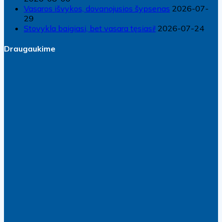
Vasaros išvykos, dovanojusios šypsenas
2026-07-
29
Stovykla baigiasi, bet vasara tęsiasi!
2026-07-24
Draugaukime