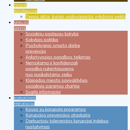
TEISINĖ
INFORMACIJA
Teisės aktai, kuriais vadovaujantis vykdoma veikla
VEIKLOS
SRITYS
Socialinių paslaugų kokybė
Kokybės politika
Psichologinio smurto darbe
prevencija
Ankstyvosios pagalbos teikimas
Nemokama ir konfidenciali
pagalba nukentėjusiems
nuo nusikalstamų veikų
Klaipėdos miesto savivaldybės
socialinės paramos chartija
Svarbi informacija
KORUPCIJOS
PREVENCIJA
Kovos su korupcija programos
Korupcijos prevencijos ataskaita
Darbuotojų tolerancijos korupcijai indekso
nustatymas