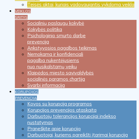
Teisės aktai, kuriais vadovaujantis vykdoma veikla
VEIKLOS
SRITYS
Socialinių paslaugų kokybė
Kokybės politika
Psichologinio smurto darbe
prevencija
Ankstyvosios pagalbos teikimas
Nemokama ir konfidenciali
pagalba nukentėjusiems
nuo nusikalstamų veikų
Klaipėdos miesto savivaldybės
socialinės paramos chartija
Svarbi informacija
KORUPCIJOS
PREVENCIJA
Kovos su korupcija programos
Korupcijos prevencijos ataskaita
Darbuotojų tolerancijos korupcijai indekso
nustatymas
Praneškite apie korupciją
Darbuotojai, kuriems pareikšti įtarimai korupcija