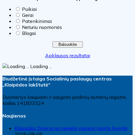
Puikiai
Gerai
Patenkinimai
Neturiu nuomonės
Blogai
Apklausos rezultatai
Loading ...
Biudžetinė įstaiga Socialinių paslaugų centras
„Klaipėdos lakštutė“
Duomenys kaupiami ir saugomi juridinių asmenų registre,
kodas 141833324
Naujienos
Klaipėdos žmonių su negalia vasaros sporto šventė
2026-08-06