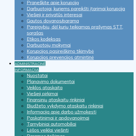
Praneškite apie korupciją
Darbuotojai, kuriems pareikšti įtarimai korupcija
Viešieji ir privatūs interesai
Gautos dovanos/parama
Pareigybių, dėl kurių teikiamas prašymas STT,
sąrašas
Etikos kodeksas
Darbuotojų mokymai
Korupcijos pasireiškimo tikimybė
Korupcijos prevencijos atmintinė
ADMINISTRACINĖ
INFORMACIJA
Nuostatai
Planavimo dokumentai
Veiklos ataskaita
Viešieji pirkimai
Finansinių ataskaitų rinkiniai
Biudžeto vykdymo ataskaitų rinkiniai
Informacija apie darbo užmokestį
Paskatinimai ir apdovanojimai
Tarnybiniai automobiliai
Lėšos veiklai viešinti