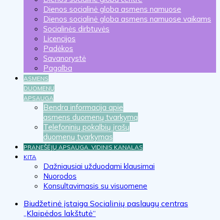
Dienos socialinė globa asmens namuose
Dienos socialinė globa asmens namuose vaikams
Socialinės dirbtuvės
Licencijos
Padėkos
Savanorystė
Pagalba
ASMENS
DUOMENŲ
APSAUGA
Bendra informacija apie
asmens duomenų tvarkymą
Telefoninių pokalbių įrašų
duomenų tvarkymas
PRANEŠĖJŲ APSAUGA. VIDINIS KANALAS
KITA
Dažniausiai užduodami klausimai
Nuorodos
Konsultavimasis su visuomene
Biudžetinė įstaiga Socialinių paslaugų centras
„Klaipėdos lakštutė“