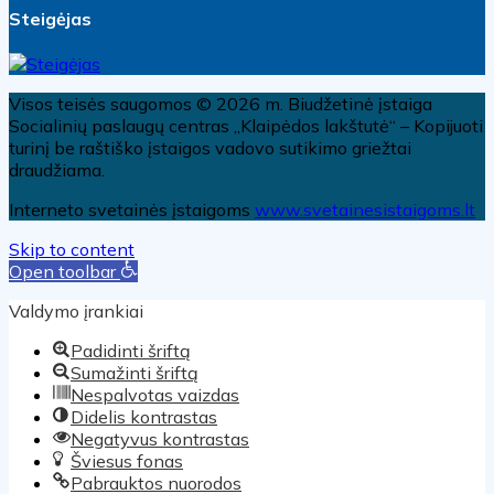
Steigėjas
Visos teisės saugomos © 2026 m. Biudžetinė įstaiga
Socialinių paslaugų centras „Klaipėdos lakštutė“ – Kopijuoti
turinį be raštiško įstaigos vadovo sutikimo griežtai
draudžiama.
Interneto svetainės įstaigoms
www.svetainesistaigoms.lt
Skip to content
Open toolbar
Valdymo įrankiai
Padidinti šriftą
Sumažinti šriftą
Nespalvotas vaizdas
Didelis kontrastas
Negatyvus kontrastas
Šviesus fonas
Pabrauktos nuorodos