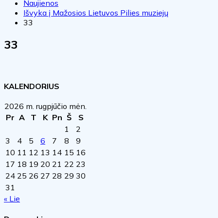
Naujienos
Išvyka į Mažosios Lietuvos Pilies muziejų
33
33
KALENDORIUS
2026 m. rugpjūčio mėn.
Pr
A
T
K
Pn
Š
S
1
2
3
4
5
6
7
8
9
10
11
12
13
14
15
16
17
18
19
20
21
22
23
24
25
26
27
28
29
30
31
« Lie