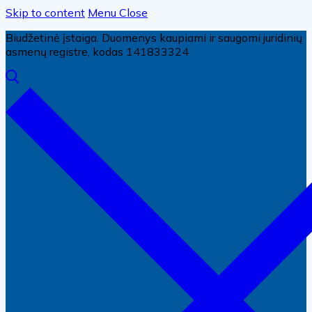
Skip to content
Menu
Close
Biudžetinė įstaiga. Duomenys kaupiami ir saugomi juridinių
asmenų registre, kodas 141833324