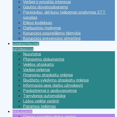
Viešieji ir privatūs interesai
Gautos dovanos/parama
Pareigybių, dėl kurių teikiamas prašymas STT,
sąrašas
Etikos kodeksas
Darbuotojų mokymai
Korupcijos pasireiškimo tikimybė
Korupcijos prevencijos atmintinė
ADMINISTRACINĖ
INFORMACIJA
Nuostatai
Planavimo dokumentai
Veiklos ataskaita
Viešieji pirkimai
Finansinių ataskaitų rinkiniai
Biudžeto vykdymo ataskaitų rinkiniai
Informacija apie darbo užmokestį
Paskatinimai ir apdovanojimai
Tarnybiniai automobiliai
Lėšos veiklai viešinti
Paramos teikimas
PASLAUGOS
Dienos socialinė globa centre