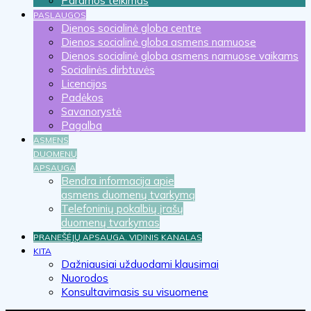
Paramos teikimas
PASLAUGOS
Dienos socialinė globa centre
Dienos socialinė globa asmens namuose
Dienos socialinė globa asmens namuose vaikams
Socialinės dirbtuvės
Licencijos
Padėkos
Savanorystė
Pagalba
ASMENS
DUOMENŲ
APSAUGA
Bendra informacija apie
asmens duomenų tvarkymą
Telefoninių pokalbių įrašų
duomenų tvarkymas
PRANEŠĖJŲ APSAUGA. VIDINIS KANALAS
KITA
Dažniausiai užduodami klausimai
Nuorodos
Konsultavimasis su visuomene