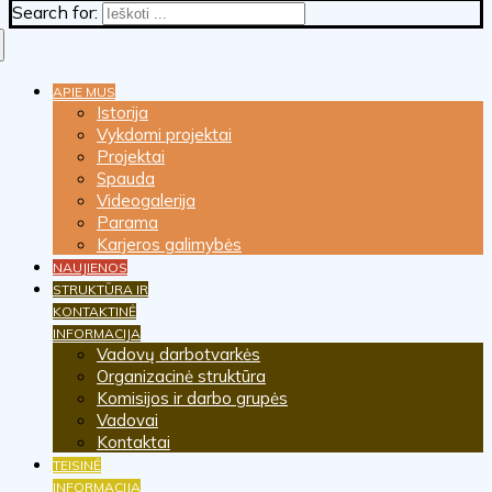
Search for:
APIE MUS
Istorija
Vykdomi projektai
Projektai
Spauda
Videogalerija
Parama
Karjeros galimybės
NAUJIENOS
STRUKTŪRA IR
KONTAKTINĖ
INFORMACIJA
Vadovų darbotvarkės
Organizacinė struktūra
Komisijos ir darbo grupės
Vadovai
Kontaktai
TEISINĖ
INFORMACIJA