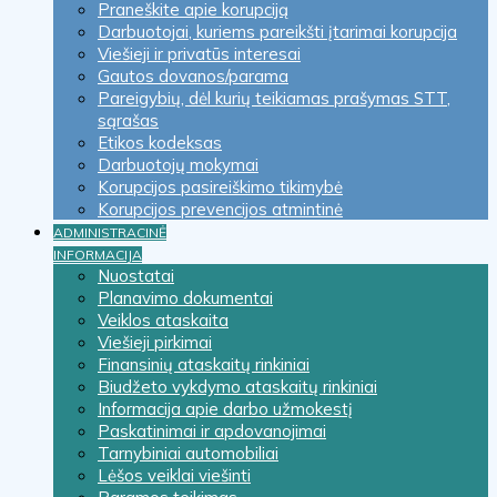
Praneškite apie korupciją
Darbuotojai, kuriems pareikšti įtarimai korupcija
Viešieji ir privatūs interesai
Gautos dovanos/parama
Pareigybių, dėl kurių teikiamas prašymas STT,
sąrašas
Etikos kodeksas
Darbuotojų mokymai
Korupcijos pasireiškimo tikimybė
Korupcijos prevencijos atmintinė
ADMINISTRACINĖ
INFORMACIJA
Nuostatai
Planavimo dokumentai
Veiklos ataskaita
Viešieji pirkimai
Finansinių ataskaitų rinkiniai
Biudžeto vykdymo ataskaitų rinkiniai
Informacija apie darbo užmokestį
Paskatinimai ir apdovanojimai
Tarnybiniai automobiliai
Lėšos veiklai viešinti