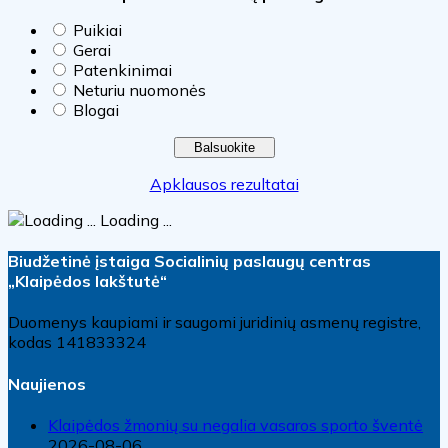
Puikiai
Gerai
Patenkinimai
Neturiu nuomonės
Blogai
Apklausos rezultatai
Loading ...
Biudžetinė įstaiga Socialinių paslaugų centras
„Klaipėdos lakštutė“
Duomenys kaupiami ir saugomi juridinių asmenų registre,
kodas 141833324
Naujienos
Klaipėdos žmonių su negalia vasaros sporto šventė
2026-08-06