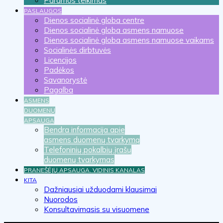
Paramos teikimas
PASLAUGOS
Dienos socialinė globa centre
Dienos socialinė globa asmens namuose
Dienos socialinė globa asmens namuose vaikams
Socialinės dirbtuvės
Licencijos
Padėkos
Savanorystė
Pagalba
ASMENS
DUOMENŲ
APSAUGA
Bendra informacija apie
asmens duomenų tvarkymą
Telefoninių pokalbių įrašų
duomenų tvarkymas
PRANEŠĖJŲ APSAUGA. VIDINIS KANALAS
KITA
Dažniausiai užduodami klausimai
Nuorodos
Konsultavimasis su visuomene