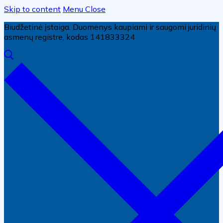
Skip to content
Menu
Close
Biudžetinė įstaiga. Duomenys kaupiami ir saugomi juridinių
asmenų registre, kodas 141833324