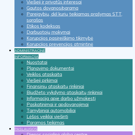
Viešieji ir privatūs interesai
Gautos dovanos/parama
Pareigybių, dėl kurių teikiamas prašymas STT,
sąrašas
Etikos kodeksas
Darbuotojų mokymai
Korupcijos pasireiškimo tikimybė
Korupcijos prevencijos atmintinė
ADMINISTRACINĖ
INFORMACIJA
Nuostatai
Planavimo dokumentai
Veiklos ataskaita
Viešieji pirkimai
Finansinių ataskaitų rinkiniai
Biudžeto vykdymo ataskaitų rinkiniai
Informacija apie darbo užmokestį
Paskatinimai ir apdovanojimai
Tarnybiniai automobiliai
Lėšos veiklai viešinti
Paramos teikimas
PASLAUGOS
Dienos socialinė globa centre