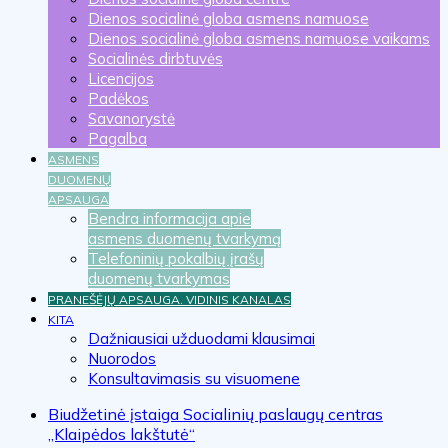
Dienos socialinė globa asmens namuose
Dienos socialinė globa asmens namuose vaikams
Socialinės dirbtuvės
Licencijos
Padėkos
Savanorystė
Pagalba
ASMENS
DUOMENŲ
APSAUGA
Bendra informacija apie
asmens duomenų tvarkymą
Telefoninių pokalbių įrašų
duomenų tvarkymas
PRANEŠĖJŲ APSAUGA. VIDINIS KANALAS
KITA
Dažniausiai užduodami klausimai
Nuorodos
Konsultavimasis su visuomene
Biudžetinė įstaiga Socialinių paslaugų centras
„Klaipėdos lakštutė“