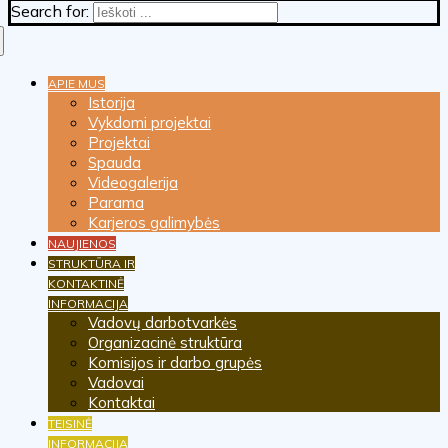
Search for:
APIE MUS
Istorija
Vykdomi projektai
Projektai
Spauda
Videogalerija
Parama
Karjeros galimybės
NAUJIENOS
STRUKTŪRA IR
KONTAKTINĖ
INFORMACIJA
Vadovų darbotvarkės
Organizacinė struktūra
Komisijos ir darbo grupės
Vadovai
Kontaktai
TEISINĖ
INFORMACIJA