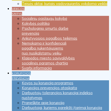
Teisės aktai, kuriais vadovaujantis vykdoma veikla
VEIKLOS
SRITYS
Socialinių paslaugų kokybė
Kokybės politika
Psichologinio smurto darbe
prevencija
Ankstyvosios pagalbos teikimas
Nemokama ir konfidenciali
pagalba nukentėjusiems
nuo nusikalstamų veikų
Klaipėdos miesto savivaldybės
socialinės paramos chartija
Svarbi informacija
KORUPCIJOS
PREVENCIJA
Kovos su korupcija programos
Korupcijos prevencijos ataskaita
Darbuotojų tolerancijos korupcijai indekso
nustatymas
Praneškite apie korupciją
Darbuotojai, kuriems pareikšti įtarimai korupcija