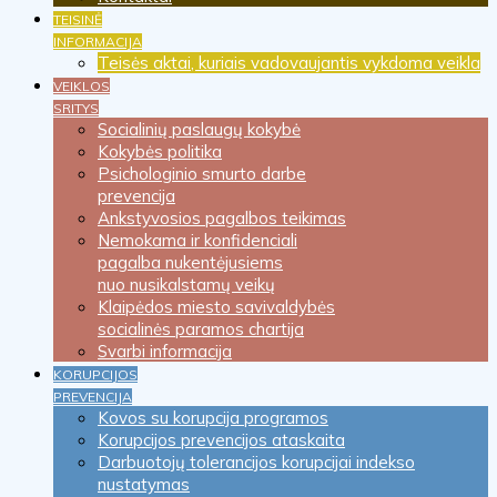
TEISINĖ
INFORMACIJA
Teisės aktai, kuriais vadovaujantis vykdoma veikla
VEIKLOS
SRITYS
Socialinių paslaugų kokybė
Kokybės politika
Psichologinio smurto darbe
prevencija
Ankstyvosios pagalbos teikimas
Nemokama ir konfidenciali
pagalba nukentėjusiems
nuo nusikalstamų veikų
Klaipėdos miesto savivaldybės
socialinės paramos chartija
Svarbi informacija
KORUPCIJOS
PREVENCIJA
Kovos su korupcija programos
Korupcijos prevencijos ataskaita
Darbuotojų tolerancijos korupcijai indekso
nustatymas