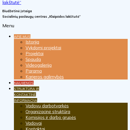
Biudžetinė įstaiga
Socialinių paslaugų centras „Klaipėdos lakštutė“
Menu
APIE MUS
Istorija
Vykdomi projektai
Projektai
Spauda
Videogalerija
Parama
Karjeros galimybės
NAUJIENOS
STRUKTŪRA IR
KONTAKTINĖ
INFORMACIJA
Vadovų darbotvarkės
Organizacinė struktūra
Komisijos ir darbo grupės
Vadovai
Kontaktai