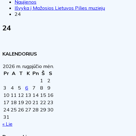
Naujienos
Išvyka į Mažosios Lietuvos Pilies muziejų
24
24
KALENDORIUS
2026 m. rugpjūčio mėn.
Pr
A
T
K
Pn
Š
S
1
2
3
4
5
6
7
8
9
10
11
12
13
14
15
16
17
18
19
20
21
22
23
24
25
26
27
28
29
30
31
« Lie