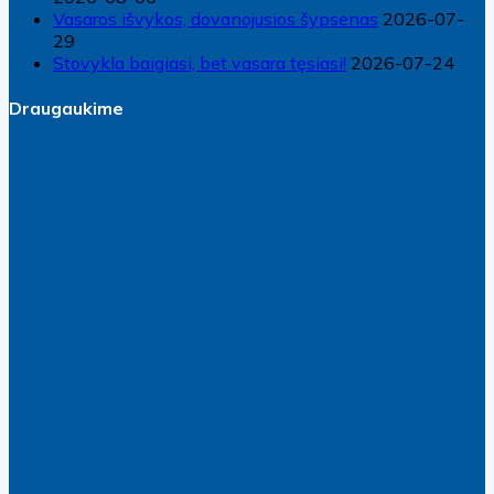
Vasaros išvykos, dovanojusios šypsenas
2026-07-
29
Stovykla baigiasi, bet vasara tęsiasi!
2026-07-24
Draugaukime