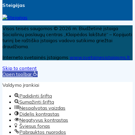
Steigėjas
Visos teisės saugomos © 2026 m. Biudžetinė įstaiga
Socialinių paslaugų centras „Klaipėdos lakštutė“ – Kopijuoti
turinį be raštiško įstaigos vadovo sutikimo griežtai
draudžiama.
Interneto svetainės įstaigoms
www.svetainesistaigoms.lt
Skip to content
Open toolbar
Valdymo įrankiai
Padidinti šriftą
Sumažinti šriftą
Nespalvotas vaizdas
Didelis kontrastas
Negatyvus kontrastas
Šviesus fonas
Pabrauktos nuorodos