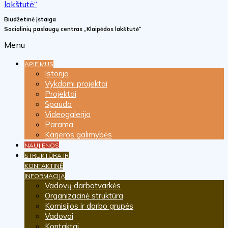
Biudžetinė įstaiga
Socialinių paslaugų centras „Klaipėdos lakštutė“
Menu
APIE MUS
Istorija
Vykdomi projektai
Projektai
Spauda
Videogalerija
Parama
Karjeros galimybės
NAUJIENOS
STRUKTŪRA IR
KONTAKTINĖ
INFORMACIJA
Vadovų darbotvarkės
Organizacinė struktūra
Komisijos ir darbo grupės
Vadovai
Kontaktai