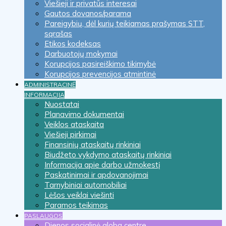
Viešieji ir privatūs interesai
Gautos dovanos/parama
Pareigybių, dėl kurių teikiamas prašymas STT,
sąrašas
Etikos kodeksas
Darbuotojų mokymai
Korupcijos pasireiškimo tikimybė
Korupcijos prevencijos atmintinė
ADMINISTRACINĖ
INFORMACIJA
Nuostatai
Planavimo dokumentai
Veiklos ataskaita
Viešieji pirkimai
Finansinių ataskaitų rinkiniai
Biudžeto vykdymo ataskaitų rinkiniai
Informacija apie darbo užmokestį
Paskatinimai ir apdovanojimai
Tarnybiniai automobiliai
Lėšos veiklai viešinti
Paramos teikimas
PASLAUGOS
Dienos socialinė globa centre