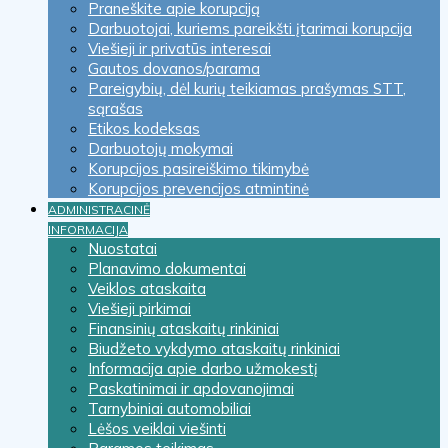
Praneškite apie korupciją
Darbuotojai, kuriems pareikšti įtarimai korupcija
Viešieji ir privatūs interesai
Gautos dovanos/parama
Pareigybių, dėl kurių teikiamas prašymas STT,
sąrašas
Etikos kodeksas
Darbuotojų mokymai
Korupcijos pasireiškimo tikimybė
Korupcijos prevencijos atmintinė
ADMINISTRACINĖ
INFORMACIJA
Nuostatai
Planavimo dokumentai
Veiklos ataskaita
Viešieji pirkimai
Finansinių ataskaitų rinkiniai
Biudžeto vykdymo ataskaitų rinkiniai
Informacija apie darbo užmokestį
Paskatinimai ir apdovanojimai
Tarnybiniai automobiliai
Lėšos veiklai viešinti