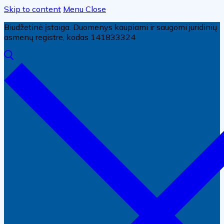
Skip to content
Menu
Close
Biudžetinė įstaiga. Duomenys kaupiami ir saugomi juridinių
asmenų registre, kodas 141833324