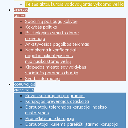
Teisės aktai, kuriais vadovaujantis vykdoma veikla
VEIKLOS
SRITYS
Socialinių paslaugų kokybė
Kokybės politika
Psichologinio smurto darbe
prevencija
Ankstyvosios pagalbos teikimas
Nemokama ir konfidenciali
pagalba nukentėjusiems
nuo nusikalstamų veikų
Klaipėdos miesto savivaldybės
socialinės paramos chartija
Svarbi informacija
KORUPCIJOS
PREVENCIJA
Kovos su korupcija programos
Korupcijos prevencijos ataskaita
Darbuotojų tolerancijos korupcijai indekso
nustatymas
Praneškite apie korupciją
Darbuotojai, kuriems pareikšti įtarimai korupcija