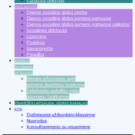
Paramos teikimas
PASLAUGOS
Dienos socialinė globa centre
Dienos socialinė globa asmens namuose
Dienos socialinė globa asmens namuose vaikams
Socialinės dirbtuvės
Licencijos
Padėkos
Savanorystė
Pagalba
ASMENS
DUOMENŲ
APSAUGA
Bendra informacija apie
asmens duomenų tvarkymą
Telefoninių pokalbių įrašų
duomenų tvarkymas
PRANEŠĖJŲ APSAUGA. VIDINIS KANALAS
KITA
Dažniausiai užduodami klausimai
Nuorodos
Konsultavimasis su visuomene