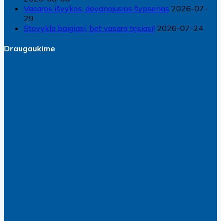
Vasaros išvykos, dovanojusios šypsenas
2026-07-
29
Stovykla baigiasi, bet vasara tęsiasi!
2026-07-24
Draugaukime