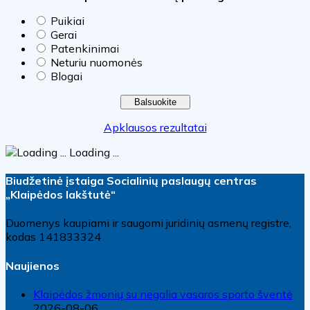
Puikiai
Gerai
Patenkinimai
Neturiu nuomonės
Blogai
Apklausos rezultatai
Loading ...
Biudžetinė įstaiga Socialinių paslaugų centras
„Klaipėdos lakštutė“
Duomenys kaupiami ir saugomi juridinių asmenų registre,
kodas 141833324
Naujienos
Klaipėdos žmonių su negalia vasaros sporto šventė
2026-08-06