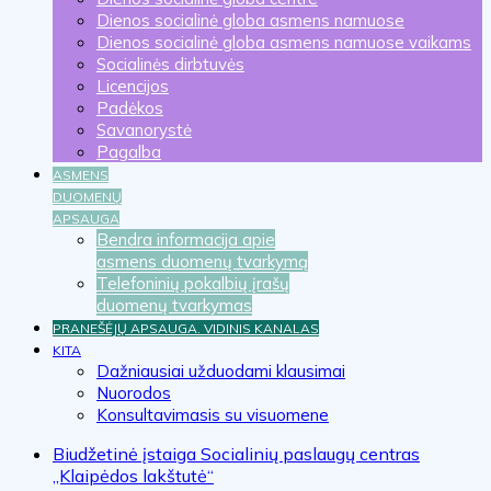
Dienos socialinė globa asmens namuose
Dienos socialinė globa asmens namuose vaikams
Socialinės dirbtuvės
Licencijos
Padėkos
Savanorystė
Pagalba
ASMENS
DUOMENŲ
APSAUGA
Bendra informacija apie
asmens duomenų tvarkymą
Telefoninių pokalbių įrašų
duomenų tvarkymas
PRANEŠĖJŲ APSAUGA. VIDINIS KANALAS
KITA
Dažniausiai užduodami klausimai
Nuorodos
Konsultavimasis su visuomene
Biudžetinė įstaiga Socialinių paslaugų centras
„Klaipėdos lakštutė“