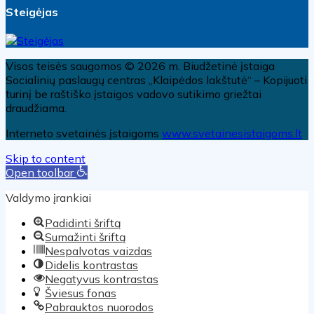
Steigėjas
Visos teisės saugomos © 2026 m. Biudžetinė įstaiga
Socialinių paslaugų centras „Klaipėdos lakštutė“ – Kopijuoti
turinį be raštiško įstaigos vadovo sutikimo griežtai
draudžiama.
Interneto svetainės įstaigoms
www.svetainesistaigoms.lt
Skip to content
Open toolbar
Valdymo įrankiai
Padidinti šriftą
Sumažinti šriftą
Nespalvotas vaizdas
Didelis kontrastas
Negatyvus kontrastas
Šviesus fonas
Pabrauktos nuorodos