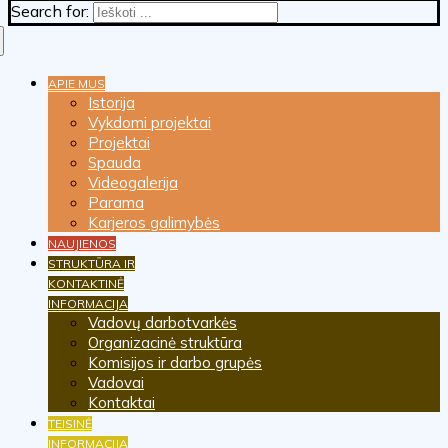
Search for:
APIE MUS
Istorija
Vykdomi projektai
Projektai
Spauda
Videogalerija
Parama
Karjeros galimybės
NAUJIENOS
STRUKTŪRA IR
KONTAKTINĖ
INFORMACIJA
Vadovų darbotvarkės
Organizacinė struktūra
Komisijos ir darbo grupės
Vadovai
Kontaktai
TEISINĖ
INFORMACIJA