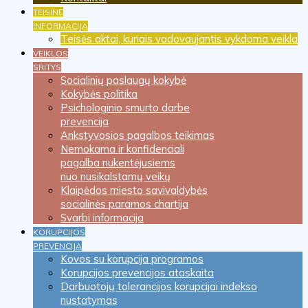
TEISINĖ
INFORMACIJA
Teisės aktai, kuriais vadovaujantis vykdoma veikla
VEIKLOS
SRITYS
Socialinių paslaugų kokybė
Kokybės politika
Psichologinio smurto darbe
prevencija
Ankstyvosios pagalbos teikimas
Nemokama ir konfidenciali
pagalba nukentėjusiems
nuo nusikalstamų veikų
Klaipėdos miesto savivaldybės
socialinės paramos chartija
Svarbi informacija
KORUPCIJOS
PREVENCIJA
Kovos su korupcija programos
Korupcijos prevencijos ataskaita
Darbuotojų tolerancijos korupcijai indekso
nustatymas