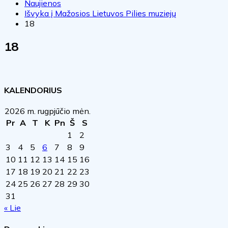
Naujienos
Išvyka į Mažosios Lietuvos Pilies muziejų
18
18
KALENDORIUS
2026 m. rugpjūčio mėn.
Pr
A
T
K
Pn
Š
S
1
2
3
4
5
6
7
8
9
10
11
12
13
14
15
16
17
18
19
20
21
22
23
24
25
26
27
28
29
30
31
« Lie