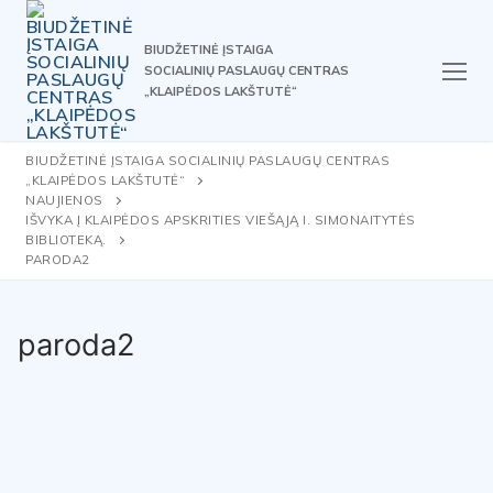
Skip
to
BIUDŽETINĖ ĮSTAIGA
content
SOCIALINIŲ PASLAUGŲ CENTRAS
„KLAIPĖDOS LAKŠTUTĖ“
BIUDŽETINĖ ĮSTAIGA SOCIALINIŲ PASLAUGŲ CENTRAS
„KLAIPĖDOS LAKŠTUTĖ“
NAUJIENOS
IŠVYKA Į KLAIPĖDOS APSKRITIES VIEŠĄJĄ I. SIMONAITYTĖS
BIBLIOTEKĄ.
PARODA2
paroda2