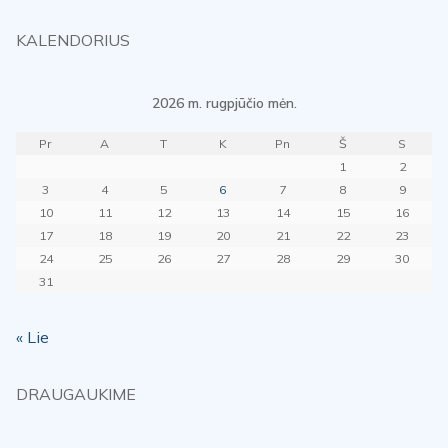
KALENDORIUS
2026 m. rugpjūčio mėn.
Pr
A
T
K
Pn
Š
S
1
2
3
4
5
6
7
8
9
10
11
12
13
14
15
16
17
18
19
20
21
22
23
24
25
26
27
28
29
30
31
« Lie
DRAUGAUKIME