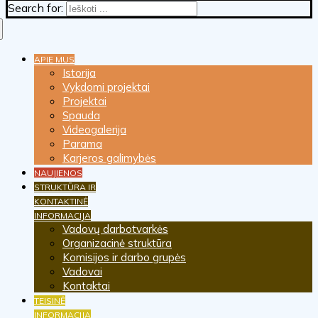
Search for:
APIE MUS
Istorija
Vykdomi projektai
Projektai
Spauda
Videogalerija
Parama
Karjeros galimybės
NAUJIENOS
STRUKTŪRA IR
KONTAKTINĖ
INFORMACIJA
Vadovų darbotvarkės
Organizacinė struktūra
Komisijos ir darbo grupės
Vadovai
Kontaktai
TEISINĖ
INFORMACIJA