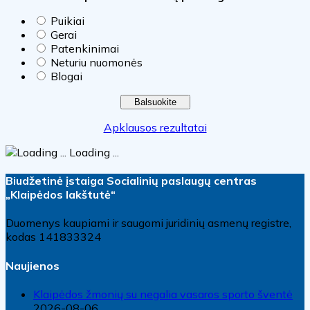
Puikiai
Gerai
Patenkinimai
Neturiu nuomonės
Blogai
Apklausos rezultatai
Loading ...
Biudžetinė įstaiga Socialinių paslaugų centras
„Klaipėdos lakštutė“
Duomenys kaupiami ir saugomi juridinių asmenų registre,
kodas 141833324
Naujienos
Klaipėdos žmonių su negalia vasaros sporto šventė
2026-08-06