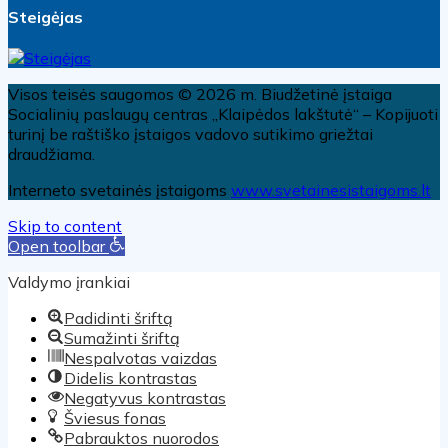
Steigėjas
Visos teisės saugomos © 2026 m. Biudžetinė įstaiga
Socialinių paslaugų centras „Klaipėdos lakštutė“ – Kopijuoti
turinį be raštiško įstaigos vadovo sutikimo griežtai
draudžiama.
Interneto svetainės įstaigoms
www.svetainesistaigoms.lt
Skip to content
Open toolbar
Valdymo įrankiai
Padidinti šriftą
Sumažinti šriftą
Nespalvotas vaizdas
Didelis kontrastas
Negatyvus kontrastas
Šviesus fonas
Pabrauktos nuorodos