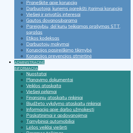
Praneškite apie korupciją
Darbuotojai, kuriems pareikšti įtarimai korupcija
Viešieji ir privatūs interesai
Gautos dovanos/parama
Pareigybių, dėl kurių teikiamas prašymas STT,
sąrašas
Etikos kodeksas
Darbuotojų mokymai
Korupcijos pasireiškimo tikimybė
Korupcijos prevencijos atmintinė
ADMINISTRACINĖ
INFORMACIJA
Nuostatai
Planavimo dokumentai
Veiklos ataskaita
Viešieji pirkimai
Finansinių ataskaitų rinkiniai
Biudžeto vykdymo ataskaitų rinkiniai
Informacija apie darbo užmokestį
Paskatinimai ir apdovanojimai
Tarnybiniai automobiliai
Lėšos veiklai viešinti