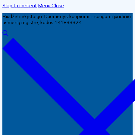
Skip to content
Menu
Close
Biudžetinė įstaiga. Duomenys kaupiami ir saugomi juridinių
asmenų registre, kodas 141833324