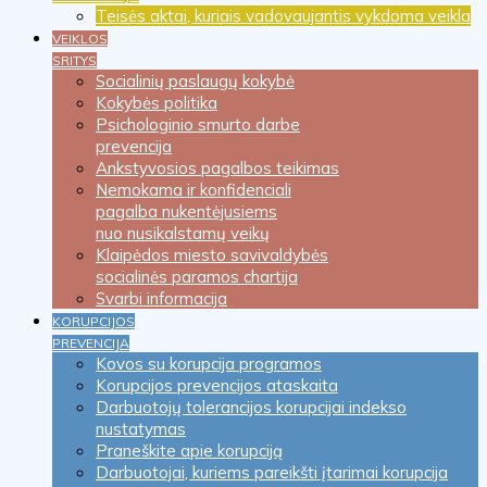
Teisės aktai, kuriais vadovaujantis vykdoma veikla
VEIKLOS
SRITYS
Socialinių paslaugų kokybė
Kokybės politika
Psichologinio smurto darbe
prevencija
Ankstyvosios pagalbos teikimas
Nemokama ir konfidenciali
pagalba nukentėjusiems
nuo nusikalstamų veikų
Klaipėdos miesto savivaldybės
socialinės paramos chartija
Svarbi informacija
KORUPCIJOS
PREVENCIJA
Kovos su korupcija programos
Korupcijos prevencijos ataskaita
Darbuotojų tolerancijos korupcijai indekso
nustatymas
Praneškite apie korupciją
Darbuotojai, kuriems pareikšti įtarimai korupcija