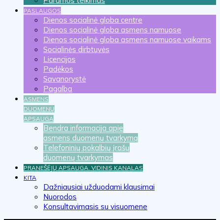
Paramos teikimas
PASLAUGOS
Dienos socialinė globa centre
Dienos socialinė globa asmens namuose
Dienos socialinė globa asmens namuose vaikams
Socialinės dirbtuvės
Licencijos
Padėkos
Savanorystė
Pagalba
ASMENS
DUOMENŲ
APSAUGA
Bendra informacija apie
asmens duomenų tvarkymą
Telefoninių pokalbių įrašų
duomenų tvarkymas
PRANEŠĖJŲ APSAUGA. VIDINIS KANALAS
KITA
Dažniausiai užduodami klausimai
Nuorodos
Konsultavimasis su visuomene