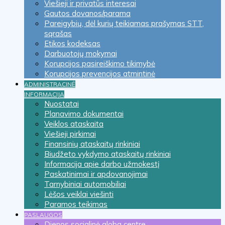
Viešieji ir privatūs interesai
Gautos dovanos/parama
Pareigybių, dėl kurių teikiamas prašymas STT,
sąrašas
Etikos kodeksas
Darbuotojų mokymai
Korupcijos pasireiškimo tikimybė
Korupcijos prevencijos atmintinė
ADMINISTRACINĖ
INFORMACIJA
Nuostatai
Planavimo dokumentai
Veiklos ataskaita
Viešieji pirkimai
Finansinių ataskaitų rinkiniai
Biudžeto vykdymo ataskaitų rinkiniai
Informacija apie darbo užmokestį
Paskatinimai ir apdovanojimai
Tarnybiniai automobiliai
Lėšos veiklai viešinti
Paramos teikimas
PASLAUGOS
Dienos socialinė globa centre