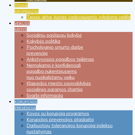
TEISINĖ
INFORMACIJA
Teisės aktai, kuriais vadovaujantis vykdoma veikla
VEIKLOS
SRITYS
Socialinių paslaugų kokybė
Kokybės politika
Psichologinio smurto darbe
prevencija
Ankstyvosios pagalbos teikimas
Nemokama ir konfidenciali
pagalba nukentėjusiems
nuo nusikalstamų veikų
Klaipėdos miesto savivaldybės
socialinės paramos chartija
Svarbi informacija
KORUPCIJOS
PREVENCIJA
Kovos su korupcija programos
Korupcijos prevencijos ataskaita
Darbuotojų tolerancijos korupcijai indekso
nustatymas