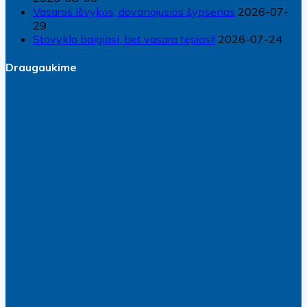
Vasaros išvykos, dovanojusios šypsenas
2026-07-
29
Stovykla baigiasi, bet vasara tęsiasi!
2026-07-24
Draugaukime