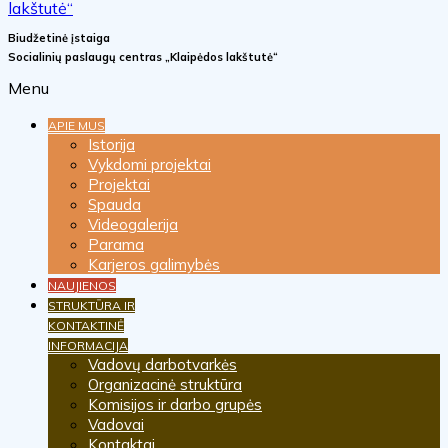
Biudžetinė įstaiga
Socialinių paslaugų centras „Klaipėdos lakštutė“
Menu
APIE MUS
Istorija
Vykdomi projektai
Projektai
Spauda
Videogalerija
Parama
Karjeros galimybės
NAUJIENOS
STRUKTŪRA IR
KONTAKTINĖ
INFORMACIJA
Vadovų darbotvarkės
Organizacinė struktūra
Komisijos ir darbo grupės
Vadovai
Kontaktai