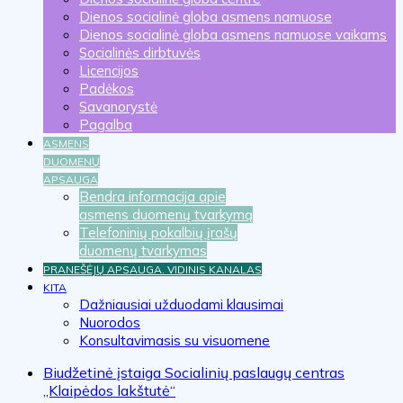
Dienos socialinė globa asmens namuose
Dienos socialinė globa asmens namuose vaikams
Socialinės dirbtuvės
Licencijos
Padėkos
Savanorystė
Pagalba
ASMENS
DUOMENŲ
APSAUGA
Bendra informacija apie
asmens duomenų tvarkymą
Telefoninių pokalbių įrašų
duomenų tvarkymas
PRANEŠĖJŲ APSAUGA. VIDINIS KANALAS
KITA
Dažniausiai užduodami klausimai
Nuorodos
Konsultavimasis su visuomene
Biudžetinė įstaiga Socialinių paslaugų centras
„Klaipėdos lakštutė“