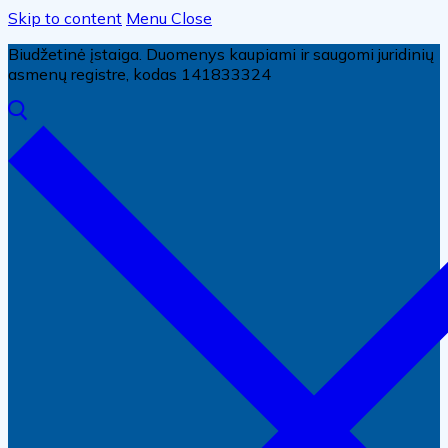
Skip to content
Menu
Close
Biudžetinė įstaiga. Duomenys kaupiami ir saugomi juridinių
asmenų registre, kodas 141833324