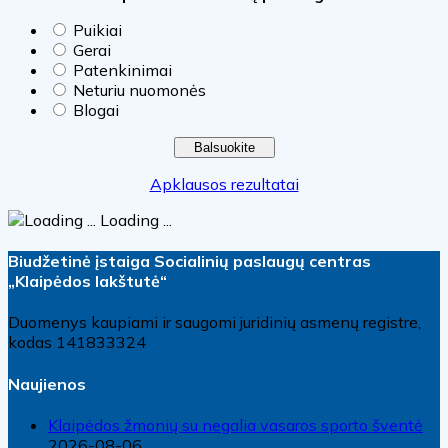
Puikiai
Gerai
Patenkinimai
Neturiu nuomonės
Blogai
Apklausos rezultatai
Loading ...
Biudžetinė įstaiga Socialinių paslaugų centras
„Klaipėdos lakštutė“
Duomenys kaupiami ir saugomi juridinių asmenų registre,
kodas 141833324
Naujienos
Klaipėdos žmonių su negalia vasaros sporto šventė
2026-08-06