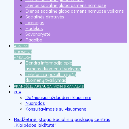
Dienos socialinė globa asmens namuose
Dienos socialinė globa asmens namuose vaikams
Socialinės dirbtuvės
Licencijos
Padėkos
Savanorystė
Pagalba
ASMENS
DUOMENŲ
APSAUGA
Bendra informacija apie
asmens duomenų tvarkymą
Telefoninių pokalbių įrašų
duomenų tvarkymas
PRANEŠĖJŲ APSAUGA. VIDINIS KANALAS
KITA
Dažniausiai užduodami klausimai
Nuorodos
Konsultavimasis su visuomene
Biudžetinė įstaiga Socialinių paslaugų centras
„Klaipėdos lakštutė“