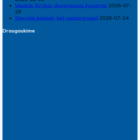
Vasaros išvykos, dovanojusios šypsenas
2026-07-
29
Stovykla baigiasi, bet vasara tęsiasi!
2026-07-24
Draugaukime