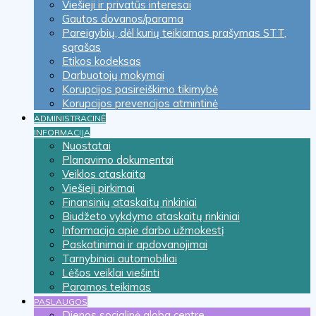
Viešieji ir privatūs interesai
Gautos dovanos/parama
Pareigybių, dėl kurių teikiamas prašymas STT,
sąrašas
Etikos kodeksas
Darbuotojų mokymai
Korupcijos pasireiškimo tikimybė
Korupcijos prevencijos atmintinė
ADMINISTRACINĖ
INFORMACIJA
Nuostatai
Planavimo dokumentai
Veiklos ataskaita
Viešieji pirkimai
Finansinių ataskaitų rinkiniai
Biudžeto vykdymo ataskaitų rinkiniai
Informacija apie darbo užmokestį
Paskatinimai ir apdovanojimai
Tarnybiniai automobiliai
Lėšos veiklai viešinti
Paramos teikimas
PASLAUGOS
Dienos socialinė globa centre