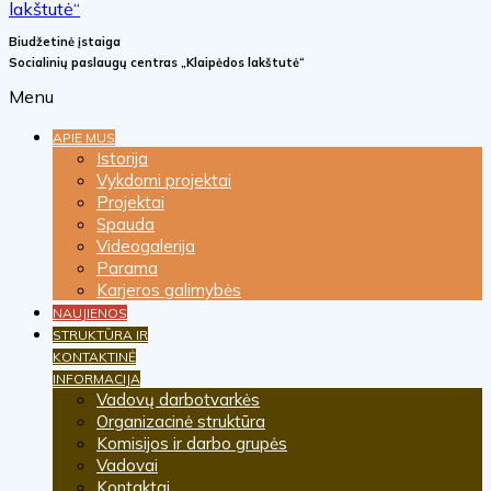
Biudžetinė įstaiga
Socialinių paslaugų centras „Klaipėdos lakštutė“
Menu
APIE MUS
Istorija
Vykdomi projektai
Projektai
Spauda
Videogalerija
Parama
Karjeros galimybės
NAUJIENOS
STRUKTŪRA IR
KONTAKTINĖ
INFORMACIJA
Vadovų darbotvarkės
Organizacinė struktūra
Komisijos ir darbo grupės
Vadovai
Kontaktai