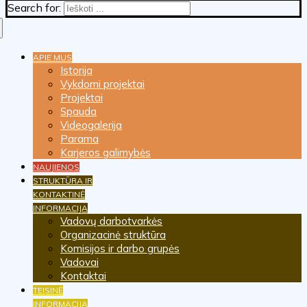
Search for:
APIE MUS
Istorija
Vykdomi projektai
Projektai
Spauda
Videogalerija
Parama
Karjeros galimybės
NAUJIENOS
STRUKTŪRA IR
KONTAKTINĖ
INFORMACIJA
Vadovų darbotvarkės
Organizacinė struktūra
Komisijos ir darbo grupės
Vadovai
Kontaktai
TEISINĖ
INFORMACIJA