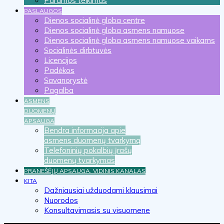
Paramos teikimas
PASLAUGOS
Dienos socialinė globa centre
Dienos socialinė globa asmens namuose
Dienos socialinė globa asmens namuose vaikams
Socialinės dirbtuvės
Licencijos
Padėkos
Savanorystė
Pagalba
ASMENS
DUOMENŲ
APSAUGA
Bendra informacija apie
asmens duomenų tvarkymą
Telefoninių pokalbių įrašų
duomenų tvarkymas
PRANEŠĖJŲ APSAUGA. VIDINIS KANALAS
KITA
Dažniausiai užduodami klausimai
Nuorodos
Konsultavimasis su visuomene