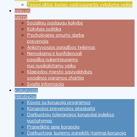
Teisės aktai, kuriais vadovaujantis vykdoma veikla
VEIKLOS
SRITYS
Socialinių paslaugų kokybė
Kokybės politika
Psichologinio smurto darbe
prevencija
Ankstyvosios pagalbos teikimas
Nemokama ir konfidenciali
pagalba nukentėjusiems
nuo nusikalstamų veikų
Klaipėdos miesto savivaldybės
socialinės paramos chartija
Svarbi informacija
KORUPCIJOS
PREVENCIJA
Kovos su korupcija programos
Korupcijos prevencijos ataskaita
Darbuotojų tolerancijos korupcijai indekso
nustatymas
Praneškite apie korupciją
Darbuotojai, kuriems pareikšti įtarimai korupcija