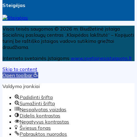
Steigėjas
Visos teisės saugomos © 2026 m. Biudžetinė įstaiga
Socialinių paslaugų centras „Klaipėdos lakštutė“ – Kopijuoti
turinį be raštiško įstaigos vadovo sutikimo griežtai
draudžiama.
Interneto svetainės įstaigoms
www.svetainesistaigoms.lt
Skip to content
Open toolbar
Valdymo įrankiai
Padidinti šriftą
Sumažinti šriftą
Nespalvotas vaizdas
Didelis kontrastas
Negatyvus kontrastas
Šviesus fonas
Pabrauktos nuorodos