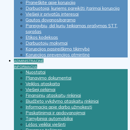
Praneškite apie korupciją
Darbuotojai, kuriems pareikšti įtarimai korupcija
Viešieji ir privatūs interesai
Gautos dovanos/parama
Pareigybių, dėl kurių teikiamas prašymas STT,
sąrašas
Etikos kodeksas
Darbuotojų mokymai
Korupcijos pasireiškimo tikimybė
Korupcijos prevencijos atmintinė
ADMINISTRACINĖ
INFORMACIJA
Nuostatai
Planavimo dokumentai
Veiklos ataskaita
Viešieji pirkimai
Finansinių ataskaitų rinkiniai
Biudžeto vykdymo ataskaitų rinkiniai
Informacija apie darbo užmokestį
Paskatinimai ir apdovanojimai
Tarnybiniai automobiliai
Lėšos veiklai viešinti