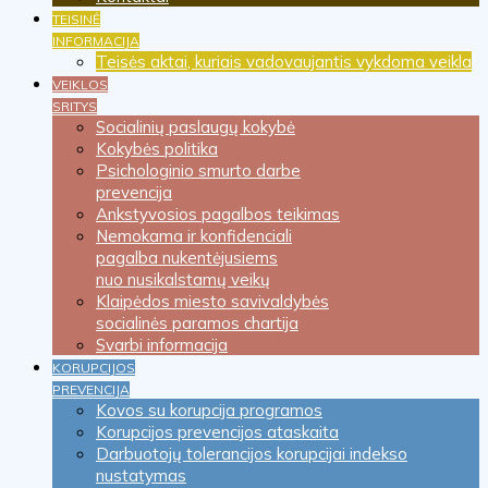
TEISINĖ
INFORMACIJA
Teisės aktai, kuriais vadovaujantis vykdoma veikla
VEIKLOS
SRITYS
Socialinių paslaugų kokybė
Kokybės politika
Psichologinio smurto darbe
prevencija
Ankstyvosios pagalbos teikimas
Nemokama ir konfidenciali
pagalba nukentėjusiems
nuo nusikalstamų veikų
Klaipėdos miesto savivaldybės
socialinės paramos chartija
Svarbi informacija
KORUPCIJOS
PREVENCIJA
Kovos su korupcija programos
Korupcijos prevencijos ataskaita
Darbuotojų tolerancijos korupcijai indekso
nustatymas