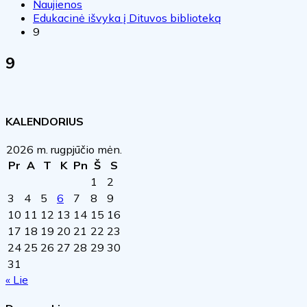
Naujienos
Edukacinė išvyka į Dituvos biblioteką
9
9
KALENDORIUS
2026 m. rugpjūčio mėn.
Pr
A
T
K
Pn
Š
S
1
2
3
4
5
6
7
8
9
10
11
12
13
14
15
16
17
18
19
20
21
22
23
24
25
26
27
28
29
30
31
« Lie