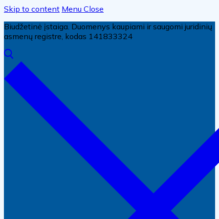
Skip to content
Menu
Close
Biudžetinė įstaiga. Duomenys kaupiami ir saugomi juridinių
asmenų registre, kodas 141833324