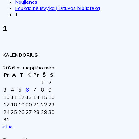
Naujienos
Edukacinė išvyka į Dituvos biblioteką
1
1
KALENDORIUS
2026 m. rugpjūčio mėn.
Pr
A
T
K
Pn
Š
S
1
2
3
4
5
6
7
8
9
10
11
12
13
14
15
16
17
18
19
20
21
22
23
24
25
26
27
28
29
30
31
« Lie