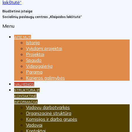
Biudžetinė įstaiga
Socialinių paslaugų centras „Klaipėdos lakštutė“
Menu
APIE MUS
Istorija
Vykdomi projektai
Projektai
Spauda
Videogalerija
Parama
Karjeros galimybės
NAUJIENOS
STRUKTŪRA IR
KONTAKTINĖ
INFORMACIJA
Vadovų darbotvarkės
Organizacinė struktūra
Komisijos ir darbo grupės
Vadovai
Kontaktai