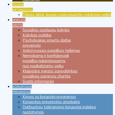
TEISINĖ
INFORMACIJA
Teisės aktai, kuriais vadovaujantis vykdoma veikla
VEIKLOS
SRITYS
Socialinių paslaugų kokybė
Kokybės politika
Psichologinio smurto darbe
prevencija
Ankstyvosios pagalbos teikimas
Nemokama ir konfidenciali
pagalba nukentėjusiems
nuo nusikalstamų veikų
Klaipėdos miesto savivaldybės
socialinės paramos chartija
Svarbi informacija
KORUPCIJOS
PREVENCIJA
Kovos su korupcija programos
Korupcijos prevencijos ataskaita
Darbuotojų tolerancijos korupcijai indekso
nustatymas