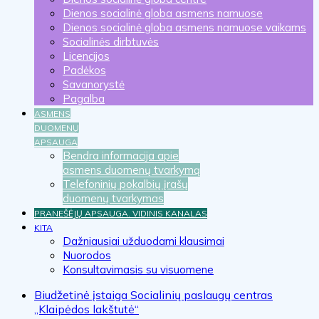
Dienos socialinė globa asmens namuose
Dienos socialinė globa asmens namuose vaikams
Socialinės dirbtuvės
Licencijos
Padėkos
Savanorystė
Pagalba
ASMENS
DUOMENŲ
APSAUGA
Bendra informacija apie
asmens duomenų tvarkymą
Telefoninių pokalbių įrašų
duomenų tvarkymas
PRANEŠĖJŲ APSAUGA. VIDINIS KANALAS
KITA
Dažniausiai užduodami klausimai
Nuorodos
Konsultavimasis su visuomene
Biudžetinė įstaiga Socialinių paslaugų centras
„Klaipėdos lakštutė“