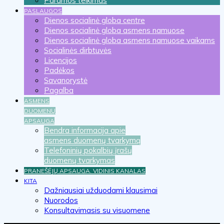
Paramos teikimas
PASLAUGOS
Dienos socialinė globa centre
Dienos socialinė globa asmens namuose
Dienos socialinė globa asmens namuose vaikams
Socialinės dirbtuvės
Licencijos
Padėkos
Savanorystė
Pagalba
ASMENS
DUOMENŲ
APSAUGA
Bendra informacija apie
asmens duomenų tvarkymą
Telefoninių pokalbių įrašų
duomenų tvarkymas
PRANEŠĖJŲ APSAUGA. VIDINIS KANALAS
KITA
Dažniausiai užduodami klausimai
Nuorodos
Konsultavimasis su visuomene