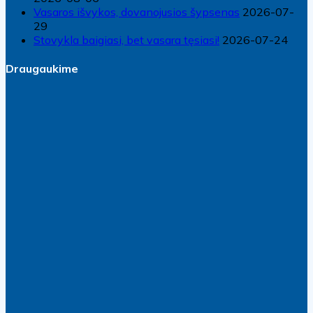
Vasaros išvykos, dovanojusios šypsenas
2026-07-
29
Stovykla baigiasi, bet vasara tęsiasi!
2026-07-24
Draugaukime