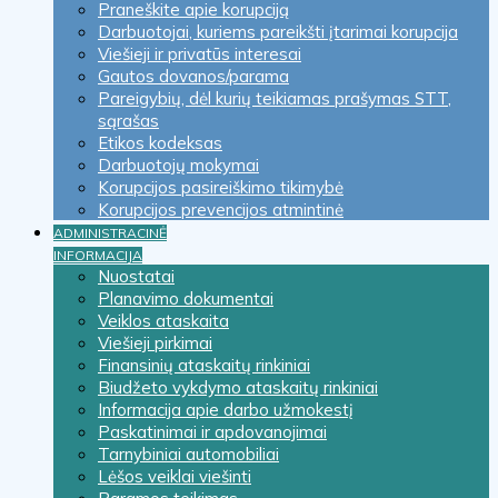
Praneškite apie korupciją
Darbuotojai, kuriems pareikšti įtarimai korupcija
Viešieji ir privatūs interesai
Gautos dovanos/parama
Pareigybių, dėl kurių teikiamas prašymas STT,
sąrašas
Etikos kodeksas
Darbuotojų mokymai
Korupcijos pasireiškimo tikimybė
Korupcijos prevencijos atmintinė
ADMINISTRACINĖ
INFORMACIJA
Nuostatai
Planavimo dokumentai
Veiklos ataskaita
Viešieji pirkimai
Finansinių ataskaitų rinkiniai
Biudžeto vykdymo ataskaitų rinkiniai
Informacija apie darbo užmokestį
Paskatinimai ir apdovanojimai
Tarnybiniai automobiliai
Lėšos veiklai viešinti