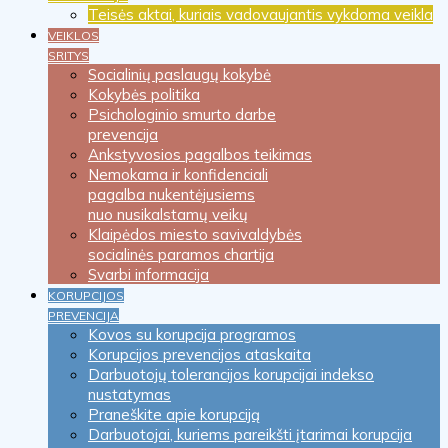
Teisės aktai, kuriais vadovaujantis vykdoma veikla
VEIKLOS
SRITYS
Socialinių paslaugų kokybė
Kokybės politika
Psichologinio smurto darbe
prevencija
Ankstyvosios pagalbos teikimas
Nemokama ir konfidenciali
pagalba nukentėjusiems
nuo nusikalstamų veikų
Klaipėdos miesto savivaldybės
socialinės paramos chartija
Svarbi informacija
KORUPCIJOS
PREVENCIJA
Kovos su korupcija programos
Korupcijos prevencijos ataskaita
Darbuotojų tolerancijos korupcijai indekso
nustatymas
Praneškite apie korupciją
Darbuotojai, kuriems pareikšti įtarimai korupcija