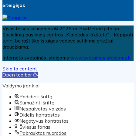
Steigėjas
Visos teisės saugomos © 2026 m. Biudžetinė įstaiga
Socialinių paslaugų centras „Klaipėdos lakštutė“ – Kopijuoti
turinį be raštiško įstaigos vadovo sutikimo griežtai
draudžiama.
Interneto svetainės įstaigoms
www.svetainesistaigoms.lt
Skip to content
Open toolbar
Valdymo įrankiai
Padidinti šriftą
Sumažinti šriftą
Nespalvotas vaizdas
Didelis kontrastas
Negatyvus kontrastas
Šviesus fonas
Pabrauktos nuorodos