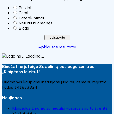
Puikiai
Gerai
Patenkinimai
Neturiu nuomonės
Blogai
Apklausos rezultatai
Loading ...
Biudžetinė įstaiga Socialinių paslaugų centras
„Klaipėdos lakštutė“
Duomenys kaupiami ir saugomi juridinių asmenų registre,
kodas 141833324
Naujienos
Klaipėdos žmonių su negalia vasaros sporto šventė
2026-08-06