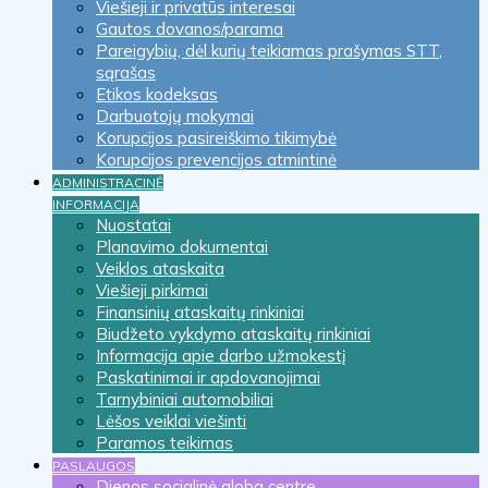
Viešieji ir privatūs interesai
Gautos dovanos/parama
Pareigybių, dėl kurių teikiamas prašymas STT,
sąrašas
Etikos kodeksas
Darbuotojų mokymai
Korupcijos pasireiškimo tikimybė
Korupcijos prevencijos atmintinė
ADMINISTRACINĖ
INFORMACIJA
Nuostatai
Planavimo dokumentai
Veiklos ataskaita
Viešieji pirkimai
Finansinių ataskaitų rinkiniai
Biudžeto vykdymo ataskaitų rinkiniai
Informacija apie darbo užmokestį
Paskatinimai ir apdovanojimai
Tarnybiniai automobiliai
Lėšos veiklai viešinti
Paramos teikimas
PASLAUGOS
Dienos socialinė globa centre