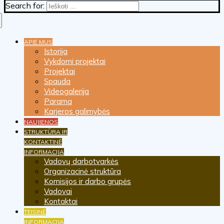
Search for:
APIE MUS
Istorija
Vykdomi projektai
Projektai
Spauda
Videogalerija
Parama
Karjeros galimybės
NAUJIENOS
STRUKTŪRA IR
KONTAKTINĖ
INFORMACIJA
Vadovų darbotvarkės
Organizacinė struktūra
Komisijos ir darbo grupės
Vadovai
Kontaktai
TEISINĖ
INFORMACIJA