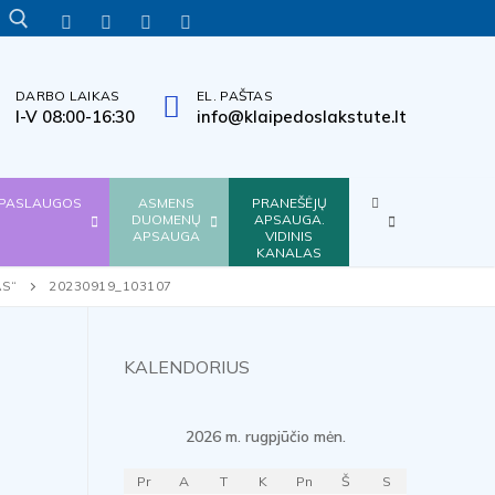
INFORMACIJA
TITULINIS
VERSIJA
TINKLALAPIO
INFORMACIJA
LENGVAI
NEĮGALIESIEMS
STRUKTŪRA
GESTŲ
SUPRANTAMA
KALBA
KALBA
DARBO LAIKAS
EL. PAŠTAS
Search for:
I-V 08:00-16:30
info@klaipedoslakstute.lt
KITA
PASLAUGOS
ASMENS
PRANEŠĖJŲ
DUOMENŲ
APSAUGA.
APSAUGA
VIDINIS
KANALAS
AS“
20230919_103107
KALENDORIUS
2026 m. rugpjūčio mėn.
Pr
A
T
K
Pn
Š
S