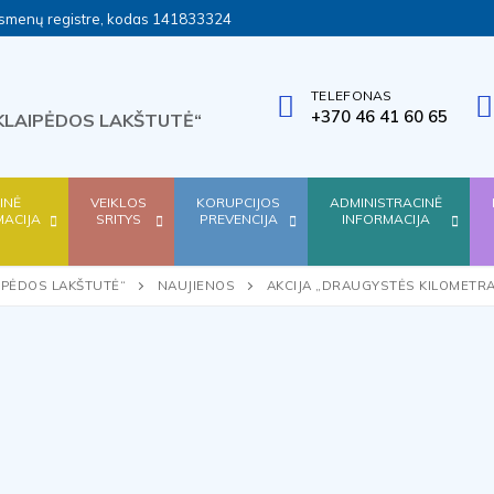
ų asmenų registre, kodas 141833324
TELEFONAS
+370 46 41 60 65
KLAIPĖDOS LAKŠTUTĖ“
SINĖ
VEIKLOS
KORUPCIJOS
ADMINISTRACINĖ
MACIJA
SRITYS
PREVENCIJA
INFORMACIJA
IPĖDOS LAKŠTUTĖ“
NAUJIENOS
AKCIJA „DRAUGYSTĖS KILOMETR