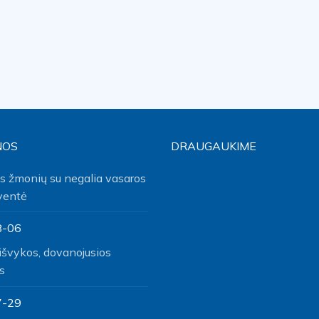
NOS
DRAUGAUKIME
s žmonių su negalia vasaros
ventė
8-06
išvykos, dovanojusios
s
7-29