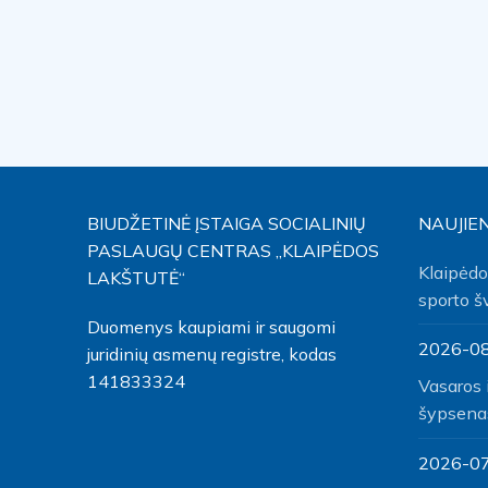
BIUDŽETINĖ ĮSTAIGA SOCIALINIŲ
NAUJIE
PASLAUGŲ CENTRAS „KLAIPĖDOS
Klaipėdo
LAKŠTUTĖ“
sporto š
Duomenys kaupiami ir saugomi
2026-0
juridinių asmenų registre, kodas
141833324
Vasaros 
šypsena
2026-0