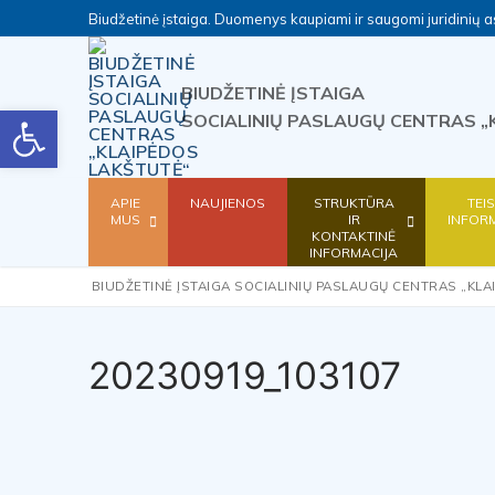
Skip
Biudžetinė įstaiga. Duomenys kaupiami ir saugomi juridini
to
content
BIUDŽETINĖ ĮSTAIGA
Open toolbar
SOCIALINIŲ PASLAUGŲ CENTRAS „
APIE
NAUJIENOS
STRUKTŪRA
TEI
MUS
IR
INFOR
KONTAKTINĖ
INFORMACIJA
BIUDŽETINĖ ĮSTAIGA SOCIALINIŲ PASLAUGŲ CENTRAS „KLA
20230919_103107