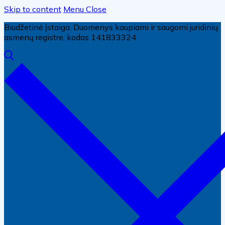
Skip to content
Menu
Close
Biudžetinė įstaiga. Duomenys kaupiami ir saugomi juridinių
asmenų registre, kodas 141833324