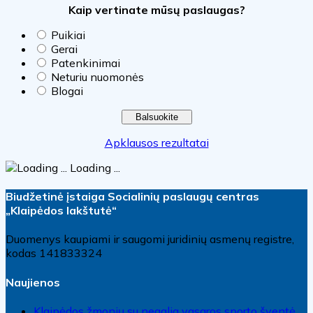
Kaip vertinate mūsų paslaugas?
Puikiai
Gerai
Patenkinimai
Neturiu nuomonės
Blogai
Apklausos rezultatai
Loading ...
Biudžetinė įstaiga Socialinių paslaugų centras
„Klaipėdos lakštutė“
Duomenys kaupiami ir saugomi juridinių asmenų registre,
kodas 141833324
Naujienos
Klaipėdos žmonių su negalia vasaros sporto šventė