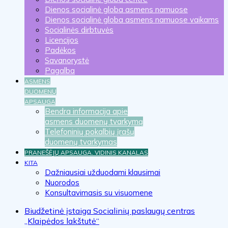
Dienos socialinė globa asmens namuose
Dienos socialinė globa asmens namuose vaikams
Socialinės dirbtuvės
Licencijos
Padėkos
Savanorystė
Pagalba
ASMENS
DUOMENŲ
APSAUGA
Bendra informacija apie
asmens duomenų tvarkymą
Telefoninių pokalbių įrašų
duomenų tvarkymas
PRANEŠĖJŲ APSAUGA. VIDINIS KANALAS
KITA
Dažniausiai užduodami klausimai
Nuorodos
Konsultavimasis su visuomene
Biudžetinė įstaiga Socialinių paslaugų centras
„Klaipėdos lakštutė“