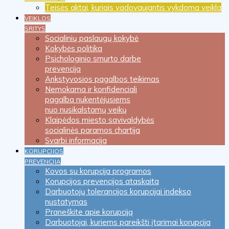
Teisės aktai, kuriais vadovaujantis vykdoma veikla
VEIKLOS
SRITYS
Socialinių paslaugų kokybė
Kokybės politika
Psichologinio smurto darbe
prevencija
Ankstyvosios pagalbos teikimas
Nemokama ir konfidenciali
pagalba nukentėjusiems
nuo nusikalstamų veikų
Klaipėdos miesto savivaldybės
socialinės paramos chartija
Svarbi informacija
KORUPCIJOS
PREVENCIJA
Kovos su korupcija programos
Korupcijos prevencijos ataskaita
Darbuotojų tolerancijos korupcijai indekso
nustatymas
Praneškite apie korupciją
Darbuotojai, kuriems pareikšti įtarimai korupcija