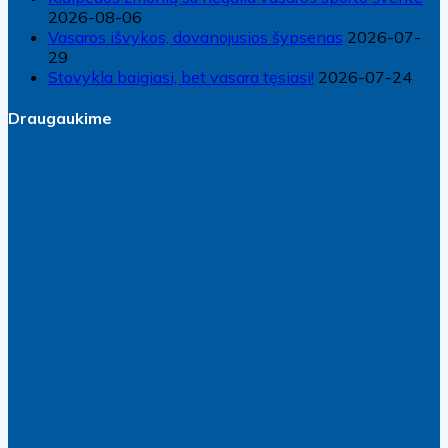
2026-08-06
Vasaros išvykos, dovanojusios šypsenas
2026-07-
29
Stovykla baigiasi, bet vasara tęsiasi!
2026-07-24
Draugaukime