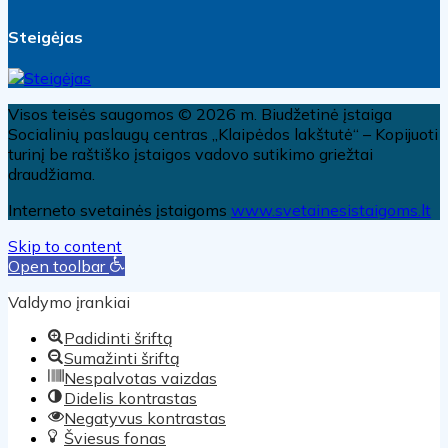
Steigėjas
Visos teisės saugomos © 2026 m. Biudžetinė įstaiga
Socialinių paslaugų centras „Klaipėdos lakštutė“ – Kopijuoti
turinį be raštiško įstaigos vadovo sutikimo griežtai
draudžiama.
Interneto svetainės įstaigoms
www.svetainesistaigoms.lt
Skip to content
Open toolbar
Valdymo įrankiai
Padidinti šriftą
Sumažinti šriftą
Nespalvotas vaizdas
Didelis kontrastas
Negatyvus kontrastas
Šviesus fonas