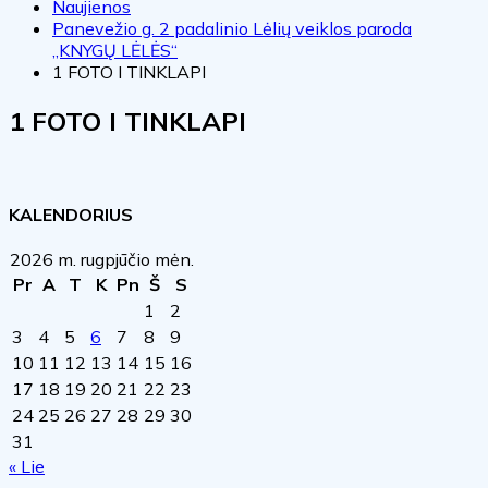
Naujienos
Panevežio g. 2 padalinio Lėlių veiklos paroda
„KNYGŲ LĖLĖS“
1 FOTO I TINKLAPI
1 FOTO I TINKLAPI
KALENDORIUS
2026 m. rugpjūčio mėn.
Pr
A
T
K
Pn
Š
S
1
2
3
4
5
6
7
8
9
10
11
12
13
14
15
16
17
18
19
20
21
22
23
24
25
26
27
28
29
30
31
« Lie