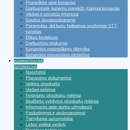
Praneškite apie korupciją
Darbuotojai, kuriems pareikšti įtarimai korupcija
Viešieji ir privatūs interesai
Gautos dovanos/parama
Pareigybių, dėl kurių teikiamas prašymas STT,
sąrašas
Etikos kodeksas
Darbuotojų mokymai
Korupcijos pasireiškimo tikimybė
Korupcijos prevencijos atmintinė
ADMINISTRACINĖ
INFORMACIJA
Nuostatai
Planavimo dokumentai
Veiklos ataskaita
Viešieji pirkimai
Finansinių ataskaitų rinkiniai
Biudžeto vykdymo ataskaitų rinkiniai
Informacija apie darbo užmokestį
Paskatinimai ir apdovanojimai
Tarnybiniai automobiliai
Lėšos veiklai viešinti