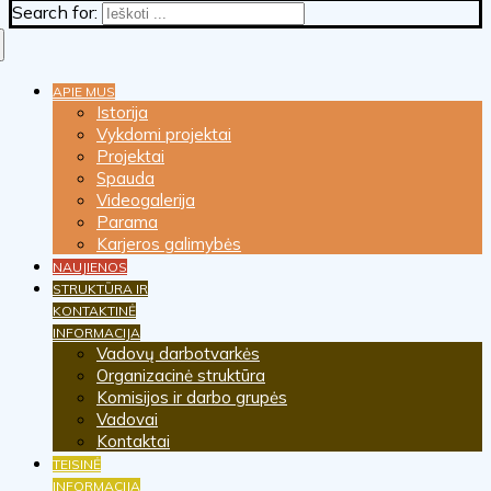
Search for:
APIE MUS
Istorija
Vykdomi projektai
Projektai
Spauda
Videogalerija
Parama
Karjeros galimybės
NAUJIENOS
STRUKTŪRA IR
KONTAKTINĖ
INFORMACIJA
Vadovų darbotvarkės
Organizacinė struktūra
Komisijos ir darbo grupės
Vadovai
Kontaktai
TEISINĖ
INFORMACIJA