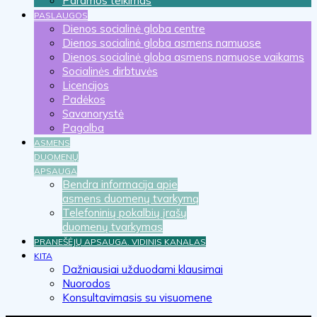
Paramos teikimas
PASLAUGOS
Dienos socialinė globa centre
Dienos socialinė globa asmens namuose
Dienos socialinė globa asmens namuose vaikams
Socialinės dirbtuvės
Licencijos
Padėkos
Savanorystė
Pagalba
ASMENS
DUOMENŲ
APSAUGA
Bendra informacija apie
asmens duomenų tvarkymą
Telefoninių pokalbių įrašų
duomenų tvarkymas
PRANEŠĖJŲ APSAUGA. VIDINIS KANALAS
KITA
Dažniausiai užduodami klausimai
Nuorodos
Konsultavimasis su visuomene