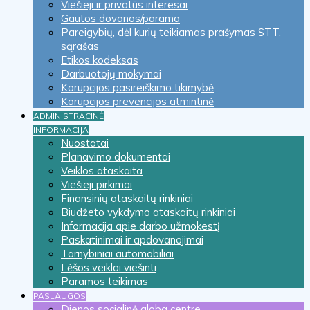
Viešieji ir privatūs interesai
Gautos dovanos/parama
Pareigybių, dėl kurių teikiamas prašymas STT,
sąrašas
Etikos kodeksas
Darbuotojų mokymai
Korupcijos pasireiškimo tikimybė
Korupcijos prevencijos atmintinė
ADMINISTRACINĖ
INFORMACIJA
Nuostatai
Planavimo dokumentai
Veiklos ataskaita
Viešieji pirkimai
Finansinių ataskaitų rinkiniai
Biudžeto vykdymo ataskaitų rinkiniai
Informacija apie darbo užmokestį
Paskatinimai ir apdovanojimai
Tarnybiniai automobiliai
Lėšos veiklai viešinti
Paramos teikimas
PASLAUGOS
Dienos socialinė globa centre