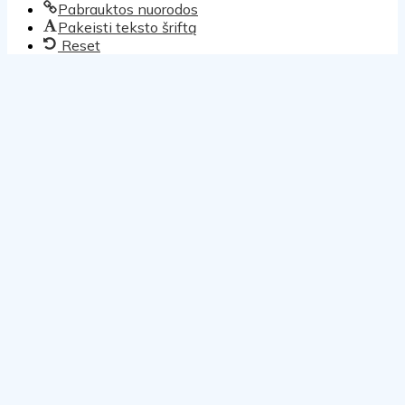
Pabrauktos nuorodos
Pakeisti teksto šriftą
Reset