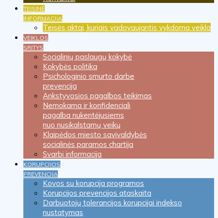
TEISINĖ
INFORMACIJA
Teisės aktai, kuriais vadovaujantis vykdoma veikla
VEIKLOS
SRITYS
Socialinių paslaugų kokybė
Kokybės politika
Psichologinio smurto darbe
prevencija
Ankstyvosios pagalbos teikimas
Nemokama ir konfidenciali
pagalba nukentėjusiems
nuo nusikalstamų veikų
Klaipėdos miesto savivaldybės
socialinės paramos chartija
Svarbi informacija
KORUPCIJOS
PREVENCIJA
Kovos su korupcija programos
Korupcijos prevencijos ataskaita
Darbuotojų tolerancijos korupcijai indekso
nustatymas