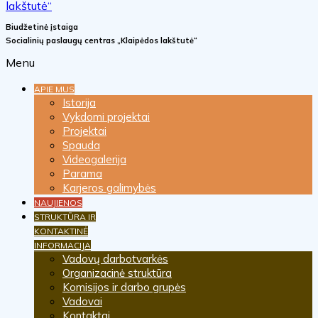
Biudžetinė įstaiga
Socialinių paslaugų centras „Klaipėdos lakštutė“
Menu
APIE MUS
Istorija
Vykdomi projektai
Projektai
Spauda
Videogalerija
Parama
Karjeros galimybės
NAUJIENOS
STRUKTŪRA IR
KONTAKTINĖ
INFORMACIJA
Vadovų darbotvarkės
Organizacinė struktūra
Komisijos ir darbo grupės
Vadovai
Kontaktai