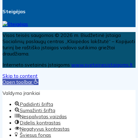
Steigėjas
Visos teisės saugomos © 2026 m. Biudžetinė įstaiga
Socialinių paslaugų centras „Klaipėdos lakštutė“ – Kopijuoti
turinį be raštiško įstaigos vadovo sutikimo griežtai
draudžiama.
Interneto svetainės įstaigoms
www.svetainesistaigoms.lt
Skip to content
Open toolbar
Valdymo įrankiai
Padidinti šriftą
Sumažinti šriftą
Nespalvotas vaizdas
Didelis kontrastas
Negatyvus kontrastas
Šviesus fonas