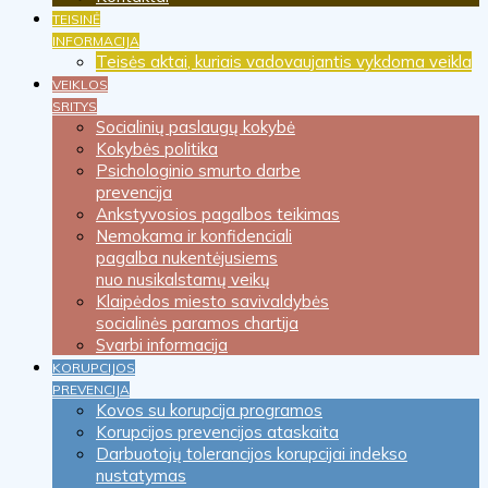
TEISINĖ
INFORMACIJA
Teisės aktai, kuriais vadovaujantis vykdoma veikla
VEIKLOS
SRITYS
Socialinių paslaugų kokybė
Kokybės politika
Psichologinio smurto darbe
prevencija
Ankstyvosios pagalbos teikimas
Nemokama ir konfidenciali
pagalba nukentėjusiems
nuo nusikalstamų veikų
Klaipėdos miesto savivaldybės
socialinės paramos chartija
Svarbi informacija
KORUPCIJOS
PREVENCIJA
Kovos su korupcija programos
Korupcijos prevencijos ataskaita
Darbuotojų tolerancijos korupcijai indekso
nustatymas