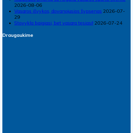
2026-08-06
Vasaros išvykos, dovanojusios šypsenas
2026-07-
29
Stovykla baigiasi, bet vasara tęsiasi!
2026-07-24
Draugaukime