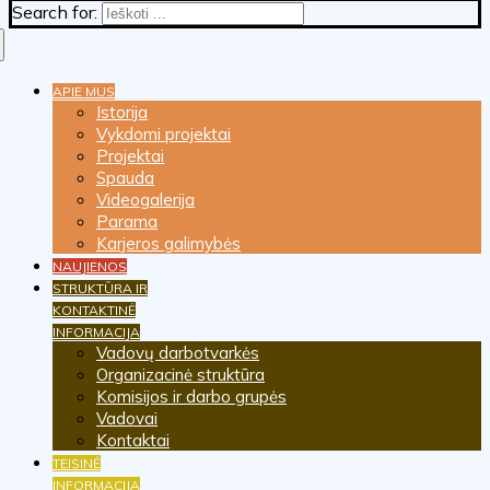
Search for:
APIE MUS
Istorija
Vykdomi projektai
Projektai
Spauda
Videogalerija
Parama
Karjeros galimybės
NAUJIENOS
STRUKTŪRA IR
KONTAKTINĖ
INFORMACIJA
Vadovų darbotvarkės
Organizacinė struktūra
Komisijos ir darbo grupės
Vadovai
Kontaktai
TEISINĖ
INFORMACIJA