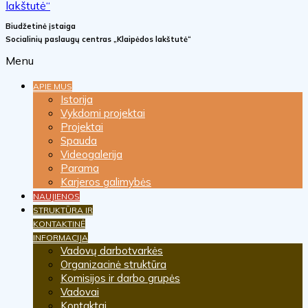
Biudžetinė įstaiga
Socialinių paslaugų centras „Klaipėdos lakštutė“
Menu
APIE MUS
Istorija
Vykdomi projektai
Projektai
Spauda
Videogalerija
Parama
Karjeros galimybės
NAUJIENOS
STRUKTŪRA IR
KONTAKTINĖ
INFORMACIJA
Vadovų darbotvarkės
Organizacinė struktūra
Komisijos ir darbo grupės
Vadovai
Kontaktai