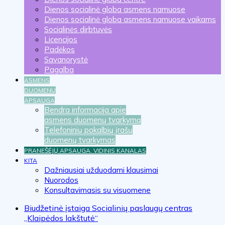
Dienos socialinė globa asmens namuose
Dienos socialinė globa asmens namuose vaikams
Socialinės dirbtuvės
Licencijos
Padėkos
Savanorystė
Pagalba
ASMENS
DUOMENŲ
APSAUGA
Bendra informacija apie
asmens duomenų tvarkymą
Telefoninių pokalbių įrašų
duomenų tvarkymas
PRANEŠĖJŲ APSAUGA. VIDINIS KANALAS
KITA
Dažniausiai užduodami klausimai
Nuorodos
Konsultavimasis su visuomene
Biudžetinė įstaiga Socialinių paslaugų centras
„Klaipėdos lakštutė“