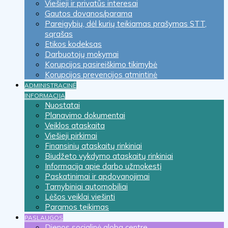
Viešieji ir privatūs interesai
Gautos dovanos/parama
Pareigybių, dėl kurių teikiamas prašymas STT,
sąrašas
Etikos kodeksas
Darbuotojų mokymai
Korupcijos pasireiškimo tikimybė
Korupcijos prevencijos atmintinė
ADMINISTRACINĖ
INFORMACIJA
Nuostatai
Planavimo dokumentai
Veiklos ataskaita
Viešieji pirkimai
Finansinių ataskaitų rinkiniai
Biudžeto vykdymo ataskaitų rinkiniai
Informacija apie darbo užmokestį
Paskatinimai ir apdovanojimai
Tarnybiniai automobiliai
Lėšos veiklai viešinti
Paramos teikimas
PASLAUGOS
Dienos socialinė globa centre