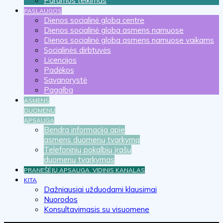
Paramos teikimas
PASLAUGOS
Dienos socialinė globa centre
Dienos socialinė globa asmens namuose
Dienos socialinė globa asmens namuose vaikams
Socialinės dirbtuvės
Licencijos
Padėkos
Savanorystė
Pagalba
ASMENS
DUOMENŲ
APSAUGA
Bendra informacija apie
asmens duomenų tvarkymą
Telefoninių pokalbių įrašų
duomenų tvarkymas
PRANEŠĖJŲ APSAUGA. VIDINIS KANALAS
KITA
Dažniausiai užduodami klausimai
Nuorodos
Konsultavimasis su visuomene