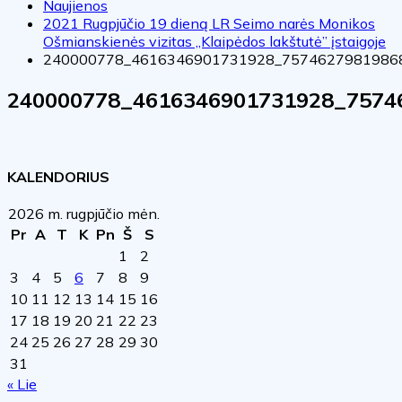
Naujienos
2021 Rugpjūčio 19 dieną LR Seimo narės Monikos
Ošmianskienės vizitas „Klaipėdos lakštutė” įstaigoje
240000778_4616346901731928_7574627981986
240000778_4616346901731928_7574
KALENDORIUS
2026 m. rugpjūčio mėn.
Pr
A
T
K
Pn
Š
S
1
2
3
4
5
6
7
8
9
10
11
12
13
14
15
16
17
18
19
20
21
22
23
24
25
26
27
28
29
30
31
« Lie