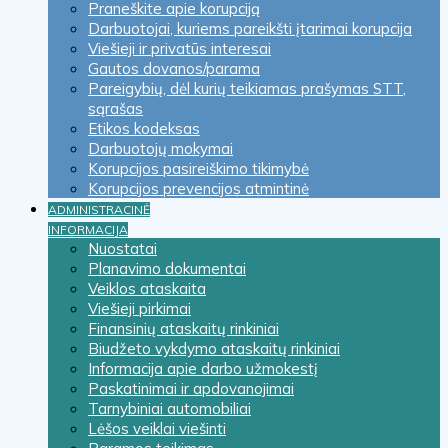
Praneškite apie korupciją
Darbuotojai, kuriems pareikšti įtarimai korupcija
Viešieji ir privatūs interesai
Gautos dovanos/parama
Pareigybių, dėl kurių teikiamas prašymas STT,
sąrašas
Etikos kodeksas
Darbuotojų mokymai
Korupcijos pasireiškimo tikimybė
Korupcijos prevencijos atmintinė
ADMINISTRACINĖ
INFORMACIJA
Nuostatai
Planavimo dokumentai
Veiklos ataskaita
Viešieji pirkimai
Finansinių ataskaitų rinkiniai
Biudžeto vykdymo ataskaitų rinkiniai
Informacija apie darbo užmokestį
Paskatinimai ir apdovanojimai
Tarnybiniai automobiliai
Lėšos veiklai viešinti