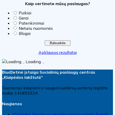
Kaip vertinate mūsų paslaugas?
Puikiai
Gerai
Patenkinimai
Neturiu nuomonės
Blogai
Apklausos rezultatai
Loading ...
Biudžetinė įstaiga Socialinių paslaugų centras
„Klaipėdos lakštutė“
Duomenys kaupiami ir saugomi juridinių asmenų registre,
kodas 141833324
Naujienos
Klaipėdos žmonių su negalia vasaros sporto šventė