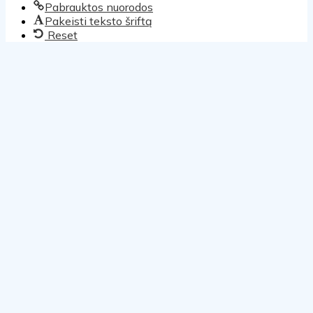
Pabrauktos nuorodos
Pakeisti teksto šriftą
Reset