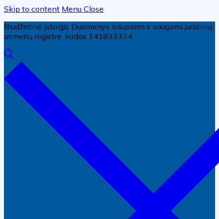
Skip to content
Menu
Close
Biudžetinė įstaiga. Duomenys kaupiami ir saugomi juridinių
asmenų registre, kodas 141833324