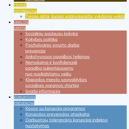
TEISINĖ
INFORMACIJA
Teisės aktai, kuriais vadovaujantis vykdoma veikla
VEIKLOS
SRITYS
Socialinių paslaugų kokybė
Kokybės politika
Psichologinio smurto darbe
prevencija
Ankstyvosios pagalbos teikimas
Nemokama ir konfidenciali
pagalba nukentėjusiems
nuo nusikalstamų veikų
Klaipėdos miesto savivaldybės
socialinės paramos chartija
Svarbi informacija
KORUPCIJOS
PREVENCIJA
Kovos su korupcija programos
Korupcijos prevencijos ataskaita
Darbuotojų tolerancijos korupcijai indekso
nustatymas