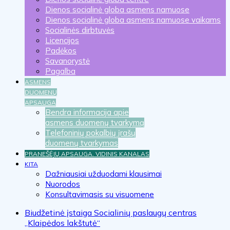
Dienos socialinė globa asmens namuose
Dienos socialinė globa asmens namuose vaikams
Socialinės dirbtuvės
Licencijos
Padėkos
Savanorystė
Pagalba
ASMENS
DUOMENŲ
APSAUGA
Bendra informacija apie
asmens duomenų tvarkymą
Telefoninių pokalbių įrašų
duomenų tvarkymas
PRANEŠĖJŲ APSAUGA. VIDINIS KANALAS
KITA
Dažniausiai užduodami klausimai
Nuorodos
Konsultavimasis su visuomene
Biudžetinė įstaiga Socialinių paslaugų centras
„Klaipėdos lakštutė“