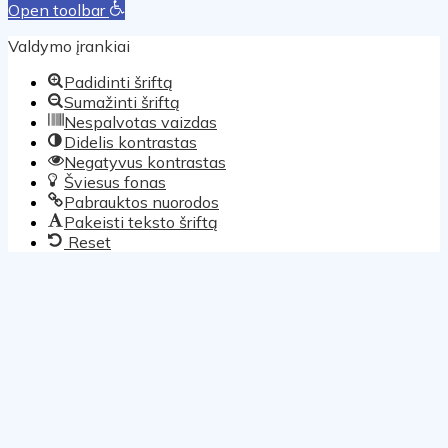
Open toolbar
Valdymo įrankiai
Padidinti šriftą
Sumažinti šriftą
Nespalvotas vaizdas
Didelis kontrastas
Negatyvus kontrastas
Šviesus fonas
Pabrauktos nuorodos
Pakeisti teksto šriftą
Reset