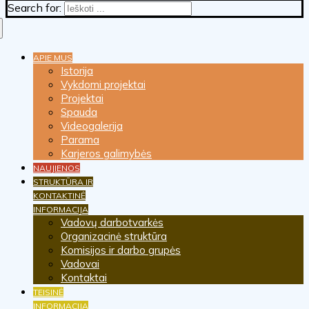
Search for:
APIE MUS
Istorija
Vykdomi projektai
Projektai
Spauda
Videogalerija
Parama
Karjeros galimybės
NAUJIENOS
STRUKTŪRA IR
KONTAKTINĖ
INFORMACIJA
Vadovų darbotvarkės
Organizacinė struktūra
Komisijos ir darbo grupės
Vadovai
Kontaktai
TEISINĖ
INFORMACIJA