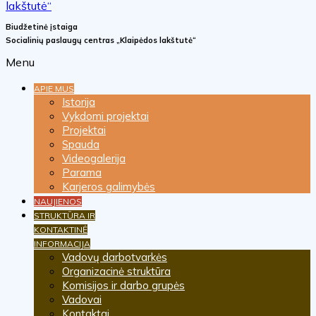
Biudžetinė įstaiga
Socialinių paslaugų centras „Klaipėdos lakštutė“
Menu
APIE MUS
Istorija
Vykdomi projektai
Projektai
Spauda
Videogalerija
Parama
Karjeros galimybės
NAUJIENOS
STRUKTŪRA IR
KONTAKTINĖ
INFORMACIJA
Vadovų darbotvarkės
Organizacinė struktūra
Komisijos ir darbo grupės
Vadovai
Kontaktai