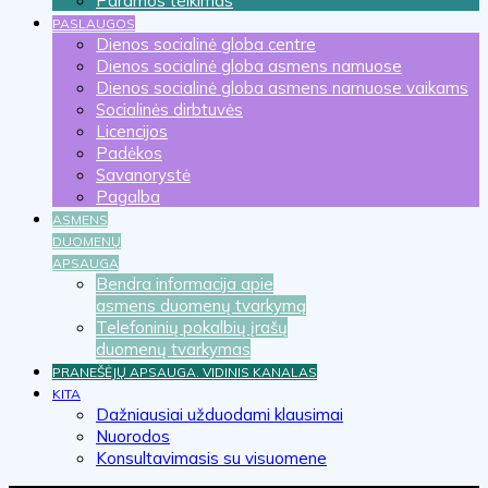
Paramos teikimas
PASLAUGOS
Dienos socialinė globa centre
Dienos socialinė globa asmens namuose
Dienos socialinė globa asmens namuose vaikams
Socialinės dirbtuvės
Licencijos
Padėkos
Savanorystė
Pagalba
ASMENS
DUOMENŲ
APSAUGA
Bendra informacija apie
asmens duomenų tvarkymą
Telefoninių pokalbių įrašų
duomenų tvarkymas
PRANEŠĖJŲ APSAUGA. VIDINIS KANALAS
KITA
Dažniausiai užduodami klausimai
Nuorodos
Konsultavimasis su visuomene