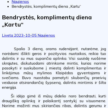
Naujienos
Bendrystės, komplimentų diena „Kartu“
Bendrystės, komplimentų diena
„Kartu“
Liveta
2023-10-05
Naujienos
Spalio 3 dieną, orams rudenėjant, nutarėme, jog
norėdami išlikti geros ir pozityvios nuotaikos, reikia tuo
dalintis ir su mus supančia aplinka. Visi susėdę ruošėme
skrajutes, diskutuodami atrinkome mintis, kurias norime
pasakyti ir suskubome į miestą dalinti komplimentus ir
linkėjimus mūsų mylimos Klaipėdos gyventojams ir
svečiams. Buvo nuostabu pamatyti skubančių praeivių
veiduose atsirandančią šypseną, dalintis mintimis ir šilta
energija.
Ši idėja gimė iš mūsų didelio noro bendrauti, kurti
draugišką aplinką ir palaikantį santykį su visuomene.
Norime mažinti mus skiriančias ribas, dalintis gerumu ir