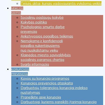
Teisės aktai, kuriais vadovaujantis vykdoma veikla
VEIKLOS
SRITYS
Socialinių paslaugų kokybė
Kokybės politika
Psichologinio smurto darbe
prevencija
Ankstyvosios pagalbos teikimas
Nemokama ir konfidenciali
pagalba nukentėjusiems
nuo nusikalstamų veikų
Klaipėdos miesto savivaldybės
socialinės paramos chartija
Svarbi informacija
KORUPCIJOS
PREVENCIJA
Kovos su korupcija programos
Korupcijos prevencijos ataskaita
Darbuotojų tolerancijos korupcijai indekso
nustatymas
Praneškite apie korupciją
Darbuotojai, kuriems pareikšti įtarimai korupcija