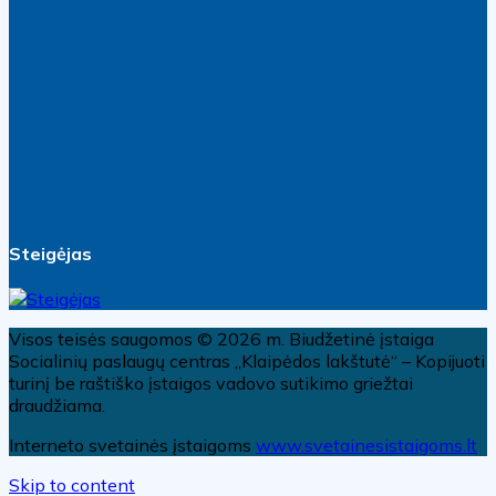
Steigėjas
Visos teisės saugomos © 2026 m. Biudžetinė įstaiga
Socialinių paslaugų centras „Klaipėdos lakštutė“ – Kopijuoti
turinį be raštiško įstaigos vadovo sutikimo griežtai
draudžiama.
Interneto svetainės įstaigoms
www.svetainesistaigoms.lt
Skip to content