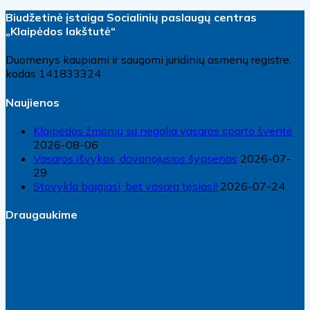
Biudžetinė įstaiga Socialinių paslaugų centras
„Klaipėdos lakštutė“
Duomenys kaupiami ir saugomi juridinių asmenų registre,
kodas 141833324
Naujienos
Klaipėdos žmonių su negalia vasaros sporto šventė
2026-08-06
Vasaros išvykos, dovanojusios šypsenas
2026-07-
29
Stovykla baigiasi, bet vasara tęsiasi!
2026-07-24
Draugaukime