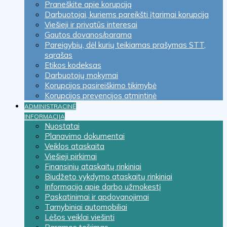
Praneškite apie korupciją
Darbuotojai, kuriems pareikšti įtarimai korupcija
Viešieji ir privatūs interesai
Gautos dovanos/parama
Pareigybių, dėl kurių teikiamas prašymas STT,
sąrašas
Etikos kodeksas
Darbuotojų mokymai
Korupcijos pasireiškimo tikimybė
Korupcijos prevencijos atmintinė
ADMINISTRACINĖ
INFORMACIJA
Nuostatai
Planavimo dokumentai
Veiklos ataskaita
Viešieji pirkimai
Finansinių ataskaitų rinkiniai
Biudžeto vykdymo ataskaitų rinkiniai
Informacija apie darbo užmokestį
Paskatinimai ir apdovanojimai
Tarnybiniai automobiliai
Lėšos veiklai viešinti