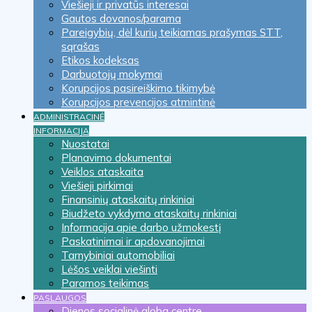
Viešieji ir privatūs interesai
Gautos dovanos/parama
Pareigybių, dėl kurių teikiamas prašymas STT,
sąrašas
Etikos kodeksas
Darbuotojų mokymai
Korupcijos pasireiškimo tikimybė
Korupcijos prevencijos atmintinė
ADMINISTRACINĖ
INFORMACIJA
Nuostatai
Planavimo dokumentai
Veiklos ataskaita
Viešieji pirkimai
Finansinių ataskaitų rinkiniai
Biudžeto vykdymo ataskaitų rinkiniai
Informacija apie darbo užmokestį
Paskatinimai ir apdovanojimai
Tarnybiniai automobiliai
Lėšos veiklai viešinti
Paramos teikimas
PASLAUGOS
Dienos socialinė globa centre