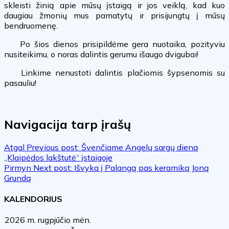
skleisti žinią apie mūsų įstaigą ir jos veiklą, kad kuo
daugiau žmonių mus pamatytų ir prisijungtų į mūsų
bendruomenę.
Po šios dienos prisipildėme gera nuotaika, pozityviu
nusiteikimu, o noras dalintis gerumu išaugo dvigubai!
Linkime nenustoti dalintis plačiomis šypsenomis su
pasauliu!
Navigacija tarp įrašų
Atgal
Previous post:
Švenčiame Angelų sargų dieną
„Klaipėdos lakštutė“ įstaigoje
Pirmyn
Next post:
Išvyka į Palangą pas keramiką Joną
Grundą
KALENDORIUS
2026 m. rugpjūčio mėn.