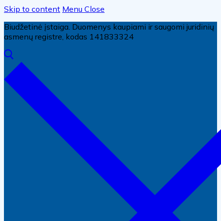
Skip to content
Menu
Close
Biudžetinė įstaiga. Duomenys kaupiami ir saugomi juridinių
asmenų registre, kodas 141833324