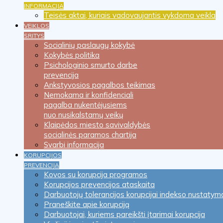
INFORMACIJA
Teisės aktai, kuriais vadovaujantis vykdoma veikla
VEIKLOS
SRITYS
Socialinių paslaugų kokybė
Kokybės politika
Psichologinio smurto darbe
prevencija
Ankstyvosios pagalbos teikimas
Nemokama ir konfidenciali
pagalba nukentėjusiems
nuo nusikalstamų veikų
Klaipėdos miesto savivaldybės
socialinės paramos chartija
Svarbi informacija
KORUPCIJOS
PREVENCIJA
Kovos su korupcija programos
Korupcijos prevencijos ataskaita
Darbuotojų tolerancijos korupcijai indekso nustatym
Praneškite apie korupciją
Darbuotojai, kuriems pareikšti įtarimai korupcija