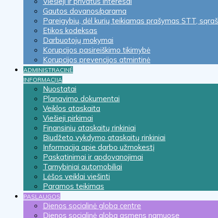
Viešieji ir privatūs interesai
Gautos dovanos/parama
Pareigybių, dėl kurių teikiamas prašymas STT, sąra
Etikos kodeksas
Darbuotojų mokymai
Korupcijos pasireiškimo tikimybė
Korupcijos prevencijos atmintinė
ADMINISTRACINĖ
INFORMACIJA
Nuostatai
Planavimo dokumentai
Veiklos ataskaita
Viešieji pirkimai
Finansinių ataskaitų rinkiniai
Biudžeto vykdymo ataskaitų rinkiniai
Informacija apie darbo užmokestį
Paskatinimai ir apdovanojimai
Tarnybiniai automobiliai
Lėšos veiklai viešinti
Paramos teikimas
PASLAUGOS
Dienos socialinė globa centre
Dienos socialinė globa asmens namuose