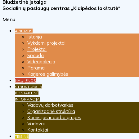
Biudžetinė įstaiga
Socialinių paslaugų centras „Klaipėdos lakštutė“
Menu
APIE MUS
Istorija
Vykdomi projektai
Projektai
Spauda
Videogalerija
Parama
Karjeros galimybės
NAUJIENOS
STRUKTŪRA IR
KONTAKTINĖ
INFORMACIJA
Vadovų darbotvarkės
Organizacinė struktūra
Komisijos ir darbo grupės
Vadovai
Kontaktai
TEISINĖ