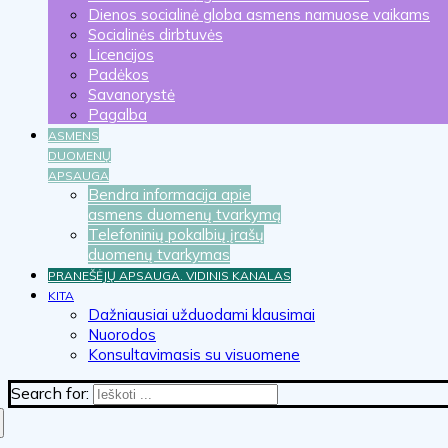
Dienos socialinė globa asmens namuose vaikams
Socialinės dirbtuvės
Licencijos
Padėkos
Savanorystė
Pagalba
ASMENS
DUOMENŲ
APSAUGA
Bendra informacija apie
asmens duomenų tvarkymą
Telefoninių pokalbių įrašų
duomenų tvarkymas
PRANEŠĖJŲ APSAUGA. VIDINIS KANALAS
KITA
Dažniausiai užduodami klausimai
Nuorodos
Konsultavimasis su visuomene
Search for: