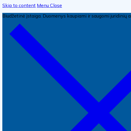
Skip to content
Menu
Close
Biudžetinė įstaiga. Duomenys kaupiami ir saugomi juridini