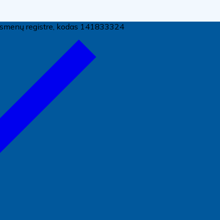
ų asmenų registre, kodas 141833324